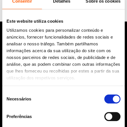
era:
é:
era:
é:
Consentir
Detalhes
Sobre os cookies
8,45 €.
7,60 €.
8,45 €.
7,61 €.
Este website utiliza cookies
Utilizamos cookies para personalizar conteúdo e
anúncios, fornecer funcionalidades de redes sociais e
analisar o nosso tráfego. Também partilhamos
informações acerca da sua utilização do site com os
nossos parceiros de redes sociais, de publicidade e de
análise, que as podem combinar com outras informações
que lhes forneceu ou recolhidas por estes a partir da sua
Siga-nos:
utilização dos respetivos serviços.
Seleção
Necessários
de
Aviso Legal
consentimento
Política de Cookies
Preferências
Política de segurança e privacidade
Ajuda, Termos e Condições