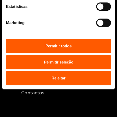
Estatísticas
© 2026 Penguin Random House Grupo Editorial
Unipessoal Lda.
Todos os direitos reservados.
Marketing
Desenvolvido por
Make It Digital
Permitir todos
Sobre nós
Manuscritos
Permitir seleção
Bolsas Literárias
Penguin Educação (Escolas e
Bibliotecas)
Rejeitar
Distribuição (profissionais)
Contactos