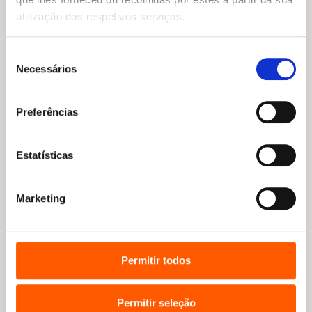
utilização dos respetivos serviços.
Seleção
Necessários
de
consentimento
«Nos livros históricos do Bando nunca há
batalhas com violência. Todas as batalhas
Preferências
históricas são competições desportivas,
torneios de videojogos ou corridas radicais»
Estatísticas
Marketing
Permitir todos
Permitir seleção