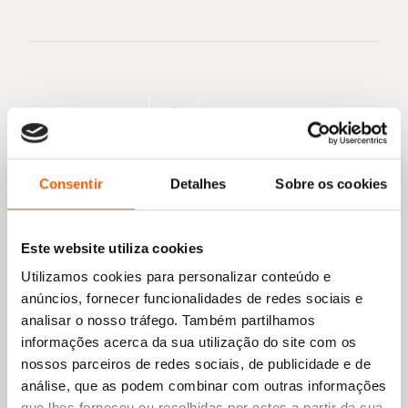
Partilhar:
Consentir
Detalhes
Sobre os cookies
Este website utiliza cookies
Utilizamos cookies para personalizar conteúdo e
Outros artigos:
anúncios, fornecer funcionalidades de redes sociais e
analisar o nosso tráfego. Também partilhamos
informações acerca da sua utilização do site com os
nossos parceiros de redes sociais, de publicidade e de
análise, que as podem combinar com outras informações
que lhes forneceu ou recolhidas por estes a partir da sua