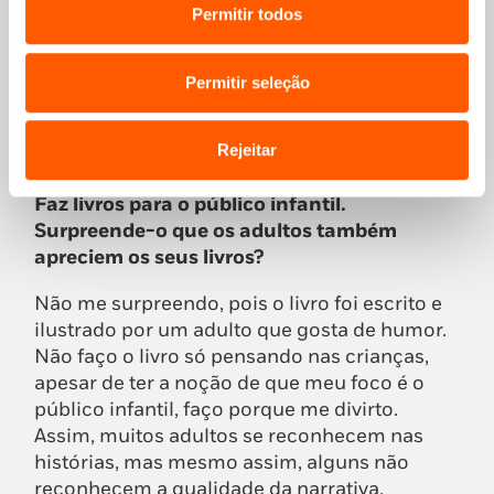
aos artistas contemporâneos portugueses:
Permitir todos
André Letria, Catarina Sobral, Planeta
Tangerina. Além destes, gosto muito da
Permitir seleção
Beatrice Alemagna, Oliver Jeffers, Jon
Klassen, e muitos mais.
Rejeitar
Faz livros para o público infantil.
Surpreende-o que os adultos também
apreciem os seus livros?
Não me surpreendo, pois o livro foi escrito e
ilustrado por um adulto que gosta de humor.
Não faço o livro só pensando nas crianças,
apesar de ter a noção de que meu foco é o
público infantil, faço porque me divirto.
Assim, muitos adultos se reconhecem nas
histórias, mas mesmo assim, alguns não
reconhecem a qualidade da narrativa,