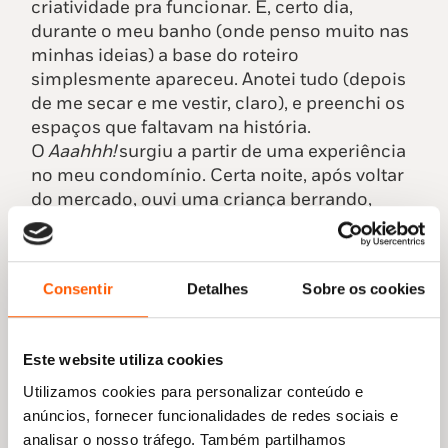
criatividade pra funcionar. E, certo dia,
durante o meu banho (onde penso muito nas
minhas ideias) a base do roteiro
simplesmente apareceu. Anotei tudo (depois
de me secar e me vestir, claro), e preenchi os
espaços que faltavam na história.
O
Aaahhh!
surgiu a partir de uma experiência
no meu condomínio. Certa noite, após voltar
do mercado, ouvi uma criança berrando,
reclamando. Achei uma falta de respeito por
conta do horário e pensei o quanto os pais
dessa criança eram irresponsáveis por deixar
Consentir
Detalhes
Sobre os cookies
ela gritar tanto.
Comecei a subir as escadas e notei que o
barulho aumentava. Ao chegar perto do meu
Este website utiliza cookies
apartamento, o som era mais alto. Ao abrir a
porta, minha esposa me disse: “faça alguma
Utilizamos cookies para personalizar conteúdo e
coisa, teu filho está no banheiro berrando
anúncios, fornecer funcionalidades de redes sociais e
porque não quer tomar banho!” E eu fiz,
analisar o nosso tráfego. Também partilhamos