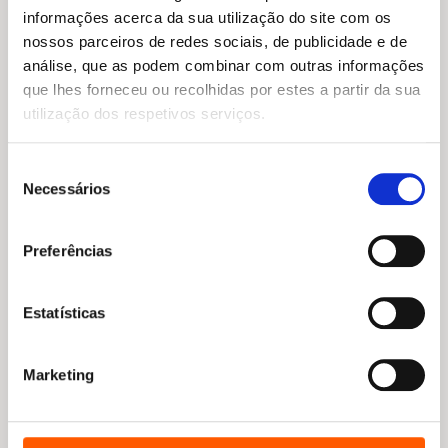
informações acerca da sua utilização do site com os
nossos parceiros de redes sociais, de publicidade e de
análise, que as podem combinar com outras informações
que lhes forneceu ou recolhidas por estes a partir da sua
O
O
O
O
18,85
€
16,97
€
17,85
€
16,06
€
utilização dos respetivos serviços.
preço
preço
preço
preço
O Sentido Interior
Como Ser Diferente do
original
atual
original
atual
Rebanho? Um Guia de
Caroline Williams
Carreira para Mulheres
era:
é:
era:
é:
Seleção
Inconformadas,
18,85 €.
16,97 €.
17,85 €.
16,06 €.
Necessários
Insatisfeitas e Inadaptadas
de
Jennifer Romolini
consentimento
Preferências
Estatísticas
Marketing