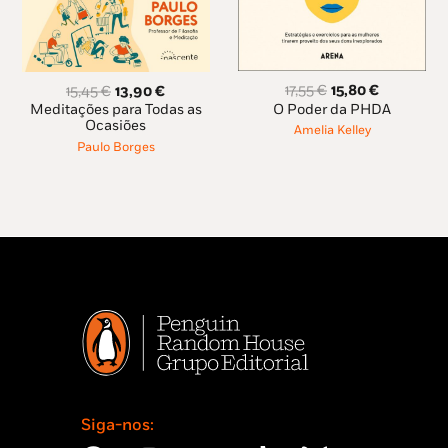
O
O
O
O
17,55
€
15,80
€
15,45
€
13,90
€
preço
preço
preço
preço
O Poder da PHDA
Meditações para Todas as
original
atual
original
atual
Ocasiões
Amelia Kelley
era:
é:
era:
é:
Paulo Borges
17,55 €.
15,80 €.
15,45 €.
13,90 €.
Siga-nos: