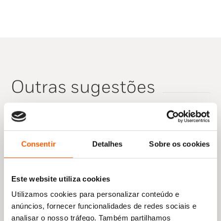
era:
é:
19,45 €.
13,61 €.
«Depois de ler este livro, nunca mais voltará a
tratar o seu corpo da mesma forma.»
Ervin Laszlo, autor bestseller internacional
«Um livro excelente, de fácil leitura, que irá
Outras sugestões
inspirá-lo.»
Amit Goswani,autor bestseller internacional
especialista em Física Quântica
Consentir
Detalhes
Sobre os cookies
Este website utiliza cookies
Utilizamos cookies para personalizar conteúdo e
anúncios, fornecer funcionalidades de redes sociais e
analisar o nosso tráfego. Também partilhamos