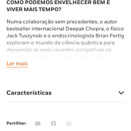
COMO PODEMOS ENVELHECER BEM E
VIVER MAIS TEMPO?
Numa colaboração sem precedentes, o autor
bestseller internacional Deepak Chopra, o físico
Jack Tuszynski e o endocrinologista Brian Fertig
exploram o mundo da ciência quântica para
desvendar as mais recentes perspetivas no
domínio da saúde e do envelhecimento.
Ler mais
A ligação entre estes dois conceitos tem
interessado as pessoas desde sempre. Isso
repete-se nas nossas dietas, nos tratamentos
médicos e até nos pacotes dispendiosos
Características
vendidos por gurus online que prometem
soluções mágicas. Compreender as ligações
físicas e espirituais entre a física quântica, a
biologia e os problemas que afetam o corpo,
Partilhar:
como a inflamação, o stress e o