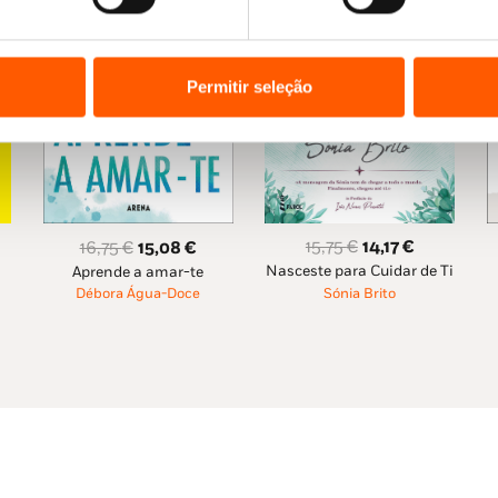
Permitir seleção
O
O
O
O
15,75
€
14,17
€
16,75
€
15,08
€
Nasceste para Cuidar de Ti
eço
preço
preço
Aprende a amar-te
preço
preço
Sónia Brito
Débora Água-Doce
al
original
atual
original
atual
era:
é:
era:
é:
97 €.
15,75 €.
14,17 €.
16,75 €.
15,08 €.