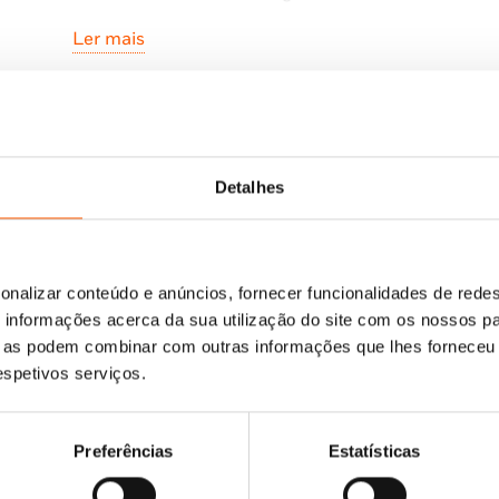
Ler mais
– poder assumi-lo como a tua profissão a tempo int
Cada capítulo está pidido numa parte teórica, que
simples e direta, e numa parte prática, que inclui e
poderes criar o teu projeto de sucesso e, ainda, fer
conteúdo, enviar campanhas de e-mail e vender pro
Detalhes
onalizar conteúdo e anúncios, fornecer funcionalidades de redes
informações acerca da sua utilização do site com os nossos pa
ue as podem combinar com outras informações que lhes forneceu 
respetivos serviços.
Preferências
Estatísticas