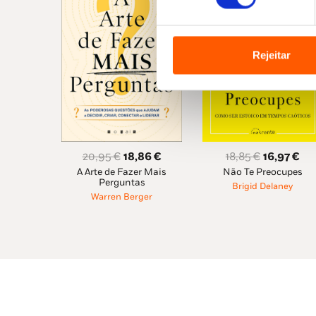
Rejeitar
O
O
O
O
18,85
€
16,97
€
20,95
€
18,86
€
Não Te Preocupes
A Arte de Fazer Mais
preço
pr
preço
preço
Perguntas
Brigid Delaney
original
atu
original
atual
Warren Berger
era:
é:
era:
é:
18,85 €.
16,
20,95 €.
18,86 €.