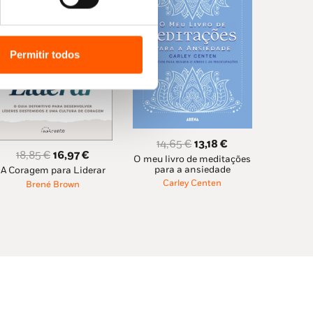
Permitir todos
O
O
14,65
€
13,18
€
O
O
18,85
€
16,97
€
O meu livro de meditações
preço
preço
para a ansiedade
A Coragem para Liderar
preço
preço
original
atual
Carley Centen
Brené Brown
original
atual
era:
é:
era:
é:
14,65 €.
13,18 €.
18,85 €.
16,97 €.