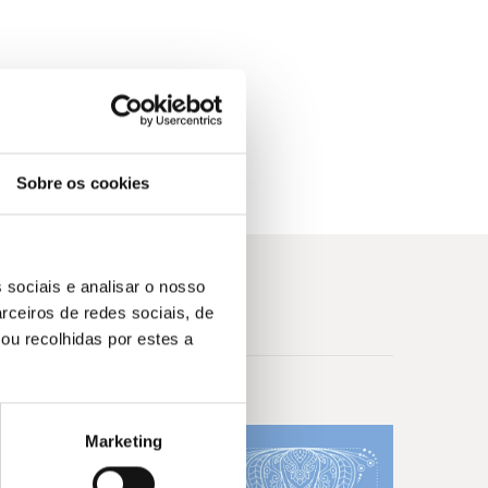
eiro.
 transmite a informação essencial de forma
xercícios, listas de tarefas e modelos para
ramentas úteis para criar um blog, criar
dutos digitais.
Sobre os cookies
 sociais e analisar o nosso
rceiros de redes sociais, de
ou recolhidas por estes a
Marketing