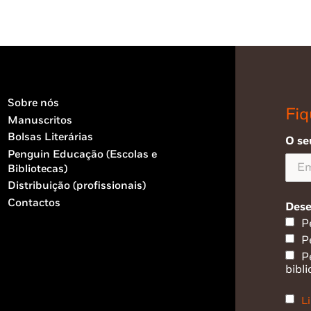
Sobre nós
Fiq
Manuscritos
Bolsas Literárias
O se
Penguin Educação (Escolas e
Bibliotecas)
Distribuição (profissionais)
Contactos
Dese
P
P
P
bibli
Li