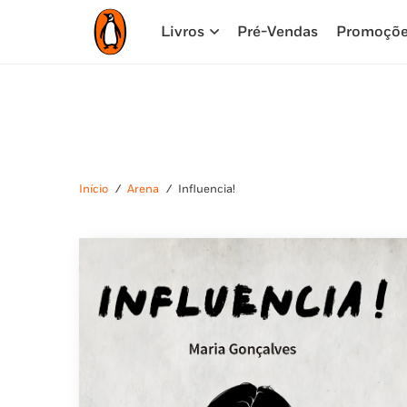
Livros
Pré-Vendas
Promoçõ
Início
/
Arena
/
Influencia!