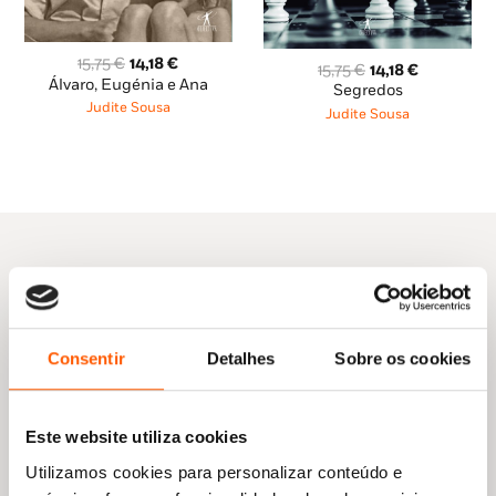
O
O
15,75
€
14,18
€
O
O
15,75
€
14,18
€
preço
preço
Álvaro, Eugénia e Ana
preço
preço
Segredos
original
atual
original
atual
Judite Sousa
Judite Sousa
era:
é:
era:
é:
15,75 €.
14,18 €.
15,75 €.
14,18 €.
Outras sugestões
Consentir
Detalhes
Sobre os cookies
Este website utiliza cookies
Utilizamos cookies para personalizar conteúdo e