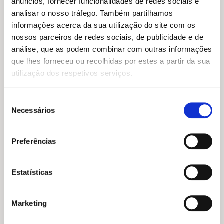
anúncios, fornecer funcionalidades de redes sociais e
analisar o nosso tráfego. Também partilhamos
informações acerca da sua utilização do site com os
nossos parceiros de redes sociais, de publicidade e de
análise, que as podem combinar com outras informações
que lhes forneceu ou recolhidas por estes a partir da sua
utilização dos respetivos serviços.
Seleção
O
O
Necessários
O
O
30,95
€
21,66
€
19,90
€
17,91
€
de
preço
preço
preço
preço
Surrender
Porque escolhi viver
consentimento
original
atual
original
atual
Bono
Yeonmi Park
era:
é:
era:
é:
Preferências
30,95 €.
21,66 €.
19,90 €.
17,91 €.
Estatísticas
Marketing