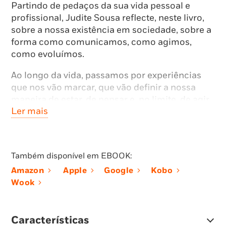
Partindo de pedaços da sua vida pessoal e
profissional, Judite Sousa reflecte, neste livro,
sobre a nossa existência em sociedade, sobre a
forma como comunicamos, como agimos,
como evoluímos.
Ao longo da vida, passamos por experiências
que nos vão marcar, que vão definir a nossa
maneira de estar, de pensar e, no limite, de agir.
Ler mais
Guardamos o que nos foi acontecendo de bom
e de mau. Conhecermo-nos é um exercício
difícil, porque as circunstâncias da vida
apanham-nos, muitas vezes, de surpresa e não
Também disponível em EBOOK:
estamos preparados para lidar com mágoas,
Amazon
Apple
Google
Kobo
tristezas, mentiras ou, em sentido contrário,
Wook
alegrias ou bem-estar.
O que damos como certo e verdadeiro pode
deixar de o ser em horas, minutos, segundos.
Características