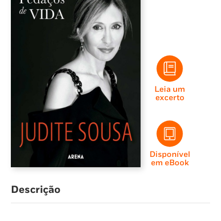
Leia um
excerto
Disponível
em eBook
Descrição