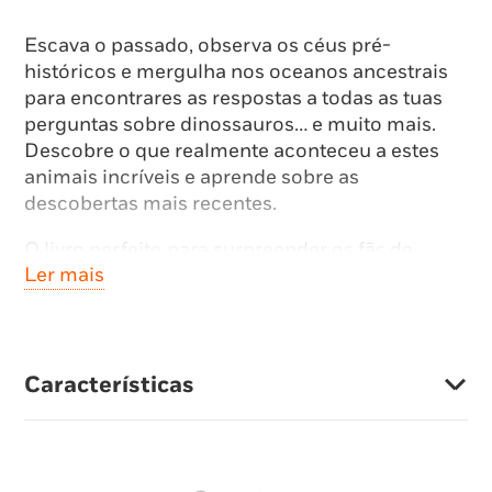
Escava o passado, observa os céus pré-
históricos e mergulha nos oceanos ancestrais
para encontrares as respostas a todas as tuas
perguntas sobre dinossauros… e muito mais.
Descobre o que realmente aconteceu a estes
animais incríveis e aprende sobre as
descobertas mais recentes.
O livro perfeito para surpreender os fãs de
Ler mais
dinossauros!
Características