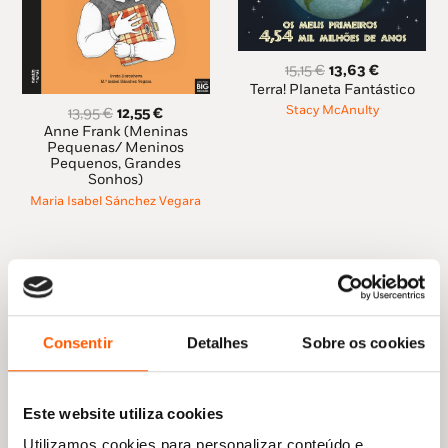
O
O
15,15
€
13,63
€
preço
preço
Terra! Planeta Fantástico
original
atual
O
O
Stacy McAnulty
13,95
€
12,55
€
era:
é:
preço
preço
Anne Frank (Meninas
15,15 €.
13,63 €.
original
atual
Pequenas/ Meninos
Pequenos, Grandes
era:
é:
Sonhos)
13,95 €.
12,55 €.
Maria Isabel Sánchez Vegara
Consentir
Detalhes
Sobre os cookies
Este website utiliza cookies
Utilizamos cookies para personalizar conteúdo e