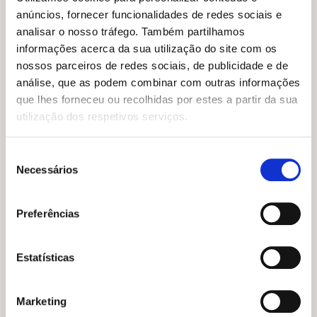
O
O
anúncios, fornecer funcionalidades de redes sociais e
10,49
€
9,44
€
preço
preço
Descobre a Resposta Certa!
analisar o nosso tráfego. Também partilhamos
original
atual
Os Animais
informações acerca da sua utilização do site com os
era:
é:
Magda Garguláková
O
O
13,99
€
12,59
€
10,49 €.
9,44 €.
nossos parceiros de redes sociais, de publicidade e de
preço
preço
À Descoberta dos Sons:
análise, que as podem combinar com outras informações
original
atual
Atividades Divertidas para
que lhes forneceu ou recolhidas por estes a partir da sua
Terapia da Fala
era:
é:
13,99 €.
12,59 €.
utilização dos respetivos serviços.
Joana Rombert
Seleção
Necessários
de
consentimento
Preferências
Estatísticas
Marketing
O
O
12,15
€
10,94
€