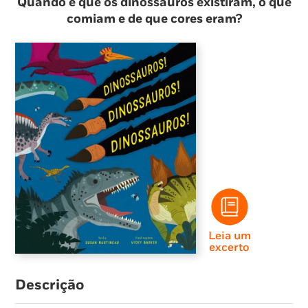
Quando é que os dinossauros existiram, o que
comiam e de que cores eram?
Leia um
excerto
Descrição