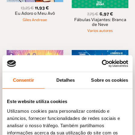
O
O
13,25
€
11,93
€
preço
preço
O
O
Eu Adoro o Meu Avô
7,75
€
6,97
€
original
atual
preço
preço
Fábulas Viajantes: Branca
Giles Andreae
era:
é:
original
atual
de Neve
13,25 €.
11,93 €.
era:
é:
Varios autores
7,75 €.
6,97 €.
Consentir
Detalhes
Sobre os cookies
Este website utiliza cookies
Utilizamos cookies para personalizar conteúdo e
O
O
10,95
€
9,86
€
preço
preço
Super Mario Galaxy: O
anúncios, fornecer funcionalidades de redes sociais e
O
O
10,45
€
9,41
€
original
atual
Filme: A Surpresa de
preço
preço
analisar o nosso tráfego. Também partilhamos
Alice 8: O Concurso de
Aniversário da Peach: Livro
era:
é:
original
atual
Talentos
de Histórias
informações acerca da sua utilização do site com os
10,95 €.
9,86 €.