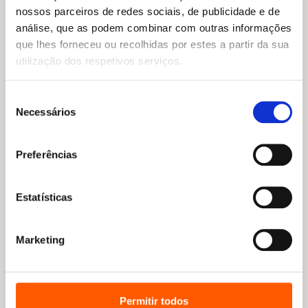
era:
é:
Rita Vilela
Benjamin Harper
nossos parceiros de redes sociais, de publicidade e de
10,45 €.
9,41 €.
análise, que as podem combinar com outras informações
que lhes forneceu ou recolhidas por estes a partir da sua
utilização dos respetivos serviços.
Seleção
Necessários
de
consentimento
Preferências
O
O
8,45
€
7,60
€
Estatísticas
preço
preço
Estou cheio de energia (As
O
O
8,45
€
7,61
€
original
atual
emoções do Gastão)
preço
preço
O tesouro dos piratas
era:
é:
Aurélie Chien Chow Chine
original
atual
(Masha e o Urso)
Marketing
8,45 €.
7,60 €.
era:
é:
Animaccord
8,45 €.
7,61 €.
Permitir todos