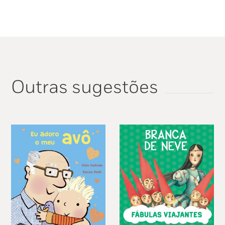
que todos os dias lutam contra a ansiedade e a
dúvida. Uma leitura que nos ensina a crescer,
enfrentando os nossos receios e cuidando da
nossa saúde mental.
Inclui nota sobre a importância da saúde
mental aplicada aos mais novos.
Outras sugestões
«Além de se focar na luta contra a ansiedade,
este é um livro que nos conforta com a sua
ternura, sendo perfeito para todo o tipo de
leitores… E indispensável à literatura infantil de
desenvolvimento socioemocional.» —
Kirkus
Reviews
«Um problema real contado com um toque de
fantasia.» —
Publishers Weekly