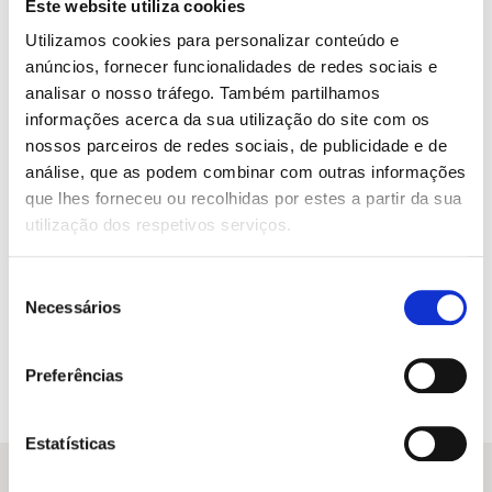
Este website utiliza cookies
Utilizamos cookies para personalizar conteúdo e
anúncios, fornecer funcionalidades de redes sociais e
analisar o nosso tráfego. Também partilhamos
informações acerca da sua utilização do site com os
nossos parceiros de redes sociais, de publicidade e de
análise, que as podem combinar com outras informações
que lhes forneceu ou recolhidas por estes a partir da sua
utilização dos respetivos serviços.
Seleção
O
O
11,45
€
10,30
€
Necessários
de
preço
preço
Génios 3: Leonardo da Vinci
consentimento
original
atual
Jane Kent
era:
é:
Preferências
11,45 €.
10,30 €.
Estatísticas