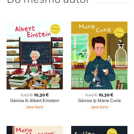
O
O
O
O
11,45
€
10,30
€
11,45
€
10,30
€
preço
preço
preço
preço
Génios 6: Albert Einstein
Génios 9: Marie Curie
original
atual
original
atual
Jane Kent
Jane Kent
era:
é:
era:
é:
11,45 €.
10,30 €.
11,45 €.
10,30 €.