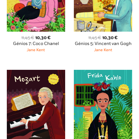
O
O
O
O
11,45
€
10,30
€
11,45
€
10,30
€
preço
preço
preço
preço
Génios 7: Coco Chanel
Génios 5: Vincent van Gogh
original
atual
original
atual
Jane Kent
Jane Kent
era:
é:
era:
é:
11,45 €.
10,30 €.
11,45 €.
10,30 €.