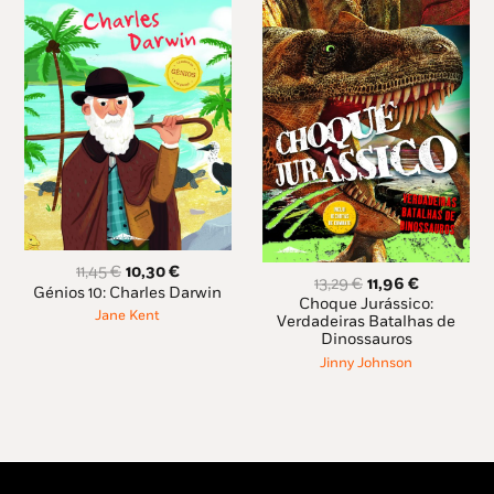
O
O
11,45
€
10,30
€
O
O
13,29
€
11,96
€
preço
preço
Génios 10: Charles Darwin
preço
preço
Choque Jurássico:
original
atual
Jane Kent
original
atual
Verdadeiras Batalhas de
era:
é:
Dinossauros
era:
é:
11,45 €.
10,30 €.
13,29 €.
11,96 €.
Jinny Johnson