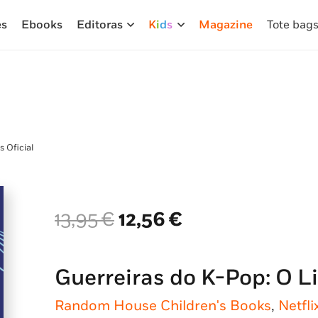
es
Ebooks
Editoras
K
i
d
s
Magazine
Tote bag
s Oficial
O
O
13,95
€
12,56
€
preço
preço
original
atual
era:
é:
Guerreiras do K-Pop: O Li
13,95 €.
12,56 €.
Random House Children's Books
,
Netfli