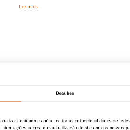
• Globo de Ouro para melhor filme de animação e m
Ler mais
Detalhes
onalizar conteúdo e anúncios, fornecer funcionalidades de redes
informações acerca da sua utilização do site com os nossos pa