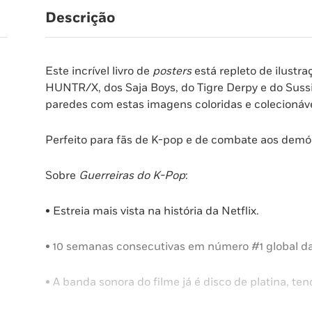
Descrição
Este incrível livro de
posters
está repleto de ilust
HUNTR/X, dos Saja Boys, do Tigre Derpy e do Sussi
paredes com estas imagens coloridas e colecionáve
Perfeito para fãs de K-pop e de combate aos demó
Sobre
Guerreiras do K-Pop
:
• Estreia mais vista na história da Netflix.
• 10 semanas consecutivas em número #1 global da
• A banda sonora do filme já é disco de platina, t