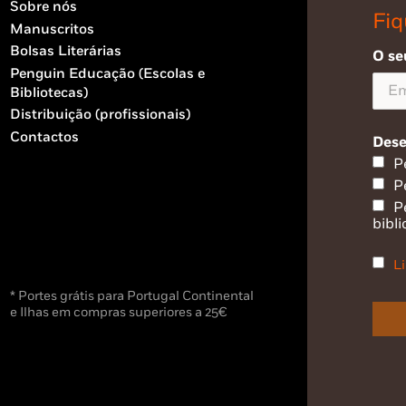
Sobre nós
Fiq
Manuscritos
Bolsas Literárias
O se
Penguin Educação (Escolas e
Bibliotecas)
Distribuição (profissionais)
Contactos
Dese
P
P
P
bibli
Li
* Portes grátis para Portugal Continental
e Ilhas em compras superiores a 25€