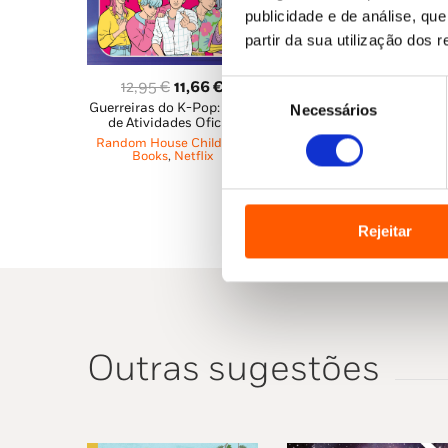
publicidade e de análise, q
partir da sua utilização dos 
O
O
12,95
€
11,66
€
Seleção
O
O
Guerreiras do K-Pop: Livro
preço
preço
16,65
€
14,99
€
Necessários
de
de Atividades Oficial
Guerreiras do K-Pop: A
preço
pr
original
atual
consentimento
Random House Children's
Novela Gráfica
original
at
era:
é:
Books
,
Netflix
Random House Children'
era:
é:
Books
,
Netflix
12,95 €.
11,66 €.
16,65 €.
14,
Rejeitar
Outras sugestões