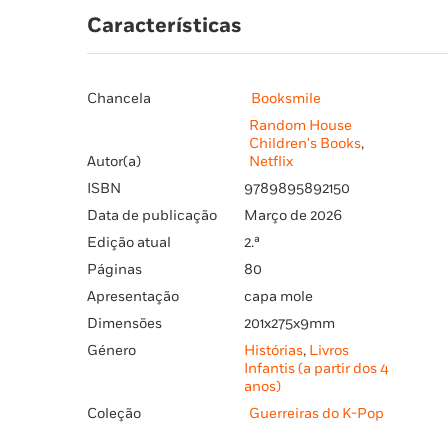
Características
Chancela
Booksmile
Random House
Children's Books
,
Autor(a)
Netflix
ISBN
9789895892150
Data de publicação
Março de 2026
Edição atual
2.ª
Páginas
80
Apresentação
capa mole
Dimensões
201x275x9mm
Género
Histórias
,
Livros
Infantis (a partir dos 4
anos)
Coleção
Guerreiras do K-Pop