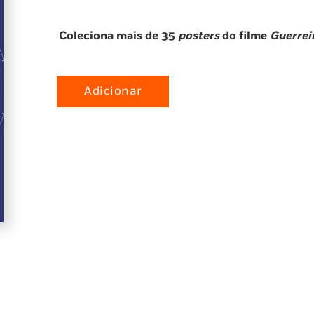
Coleciona mais de 35
posters
do filme
Guerrei
Adicionar
Quantidade
de
Guerreiras
do
K-
Pop:
O
Livro
de
Posters
Oficial