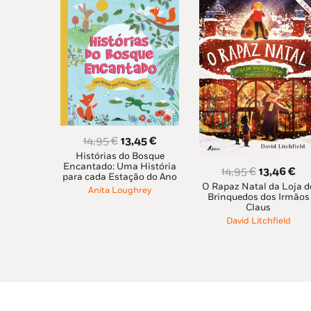
O
O
14,95
€
13,45
€
Histórias do Bosque
preço
preço
Encantado: Uma História
O
O
14,95
€
13,46
€
original
atual
para cada Estação do Ano
O Rapaz Natal da Loja d
preço
pr
era:
é:
Anita Loughrey
Brinquedos dos Irmãos
original
at
14,95 €.
13,45 €.
Claus
era:
é:
David Litchfield
14,95 €.
13,