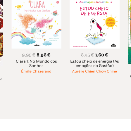
O
O
O
O
8,45
€
7,60
€
9,95
€
8,96
€
Estou cheio de energia (As
Clara 1: No Mundo dos
preço
preço
preço
preço
emoções do Gastão)
Sonhos
original
atual
original
atual
Aurélie Chien Chow Chine
Émilie Chazerand
era:
é:
era:
é:
e
eço
8,45 €.
7,60 €.
9,95 €.
8,96 €.
ual
46 €.