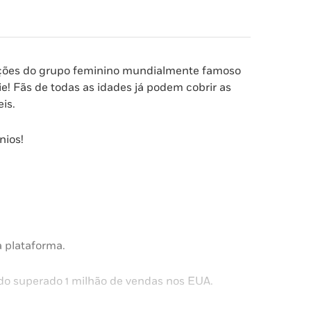
rações do grupo feminino mundialmente famoso
e! Fãs de todas as idades já podem cobrir as
is.
nios!
 plataforma.
endo superado 1 milhão de vendas nos EUA.