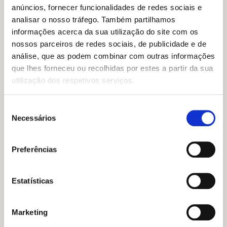
10,49 €.
9,44 €.
12,95 €.
11,65 €.
anúncios, fornecer funcionalidades de redes sociais e
analisar o nosso tráfego. Também partilhamos
informações acerca da sua utilização do site com os
nossos parceiros de redes sociais, de publicidade e de
análise, que as podem combinar com outras informações
que lhes forneceu ou recolhidas por estes a partir da sua
utilização dos respetivos serviços.
Seleção
Necessários
de
consentimento
O
O
8,45
€
7,60
€
O
O
11,95
€
10,75
€
preço
preço
Uma história para cada letra
Preferências
preço
preço
Vou para a Escola: Escreve
original
atual
– P, M, L, S (Patrulha Pata)
original
atual
e Apaga
era:
é:
Nickelodeon
era:
é:
8,45 €.
7,60 €.
Amanda Lott
11,95 €.
10,75 €.
Estatísticas
Marketing