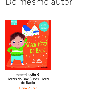
Do mesmo autor
Para todos os super-heróis em crescimento.
O
O
10,99
€
9,89
€
preço
preço
Heróis do Dia: Super-Herói
original
atual
do Bacio
era:
é:
Fiona Munro
10,99 €.
9,89 €.