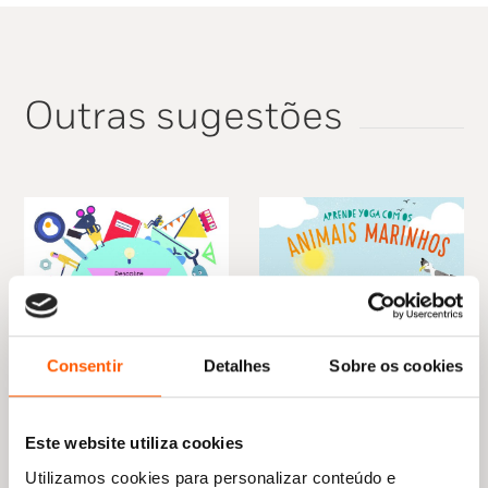
Outras sugestões
Consentir
Detalhes
Sobre os cookies
O
O
O
O
10,49
€
9,44
€
12,95
€
11,65
€
preço
preço
preço
preço
Descobre a Resposta Certa!
Este website utiliza cookies
Aprende Yoga com os
original
atual
As Formas
original
atual
Animais Marinhos
Utilizamos cookies para personalizar conteúdo e
era:
é:
era:
é:
Magda Garguláková
Jason Hook
,
Christiane Kerr