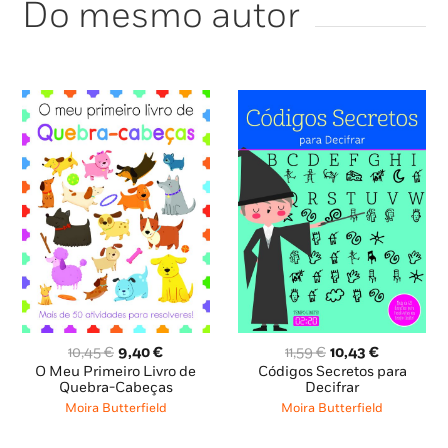
Do mesmo autor
O
O
O
O
10,45
€
9,40
€
11,59
€
10,43
€
preço
preço
preço
preço
O Meu Primeiro Livro de
Códigos Secretos para
original
atual
original
atual
Quebra-Cabeças
Decifrar
era:
é:
era:
é:
Moira Butterfield
Moira Butterfield
10,45 €.
9,40 €.
11,59 €.
10,43 €.