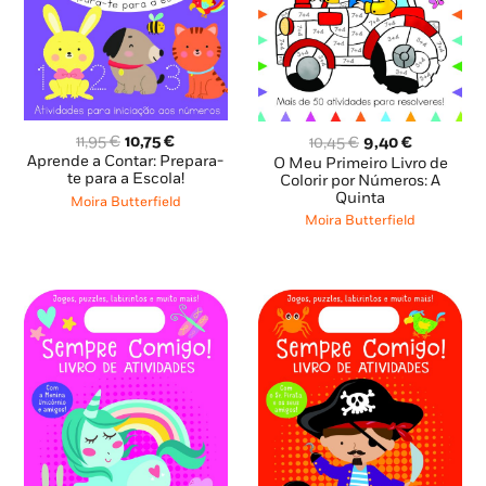
O
O
O
O
11,95
€
10,75
€
10,45
€
9,40
€
preço
preço
preço
preço
Aprende a Contar: Prepara-
O Meu Primeiro Livro de
original
atual
te para a Escola!
original
atual
Colorir por Números: A
era:
é:
Quinta
era:
é:
Moira Butterfield
11,95 €.
10,75 €.
10,45 €.
9,40 €.
Moira Butterfield