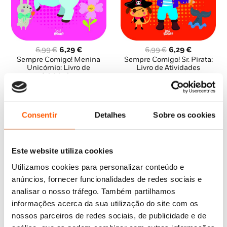
O
O
O
O
6,99
€
6,29
€
6,99
€
6,29
€
preço
preço
preço
preço
Sempre Comigo! Menina
Sempre Comigo! Sr. Pirata:
original
atual
original
atual
Unicórnio: Livro de
Livro de Atividades
Atividades
era:
é:
era:
é:
Moira Butterfield
6,99 €.
6,29 €.
6,99 €.
6,29 €.
Moira Butterfield
Consentir
Detalhes
Sobre os cookies
Este website utiliza cookies
Utilizamos cookies para personalizar conteúdo e
anúncios, fornecer funcionalidades de redes sociais e
analisar o nosso tráfego. Também partilhamos
informações acerca da sua utilização do site com os
nossos parceiros de redes sociais, de publicidade e de