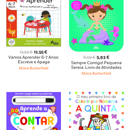
O
O
13,95
€
12,55
€
preço
preço
O
O
6,59
€
5,93
€
Vamos Aprender 6-7 Anos:
original
atual
preço
preço
Escreve e Apaga
Sempre Comigo! Pequena
era:
é:
original
atual
Sereia: Livro de Atividades
Moira Butterfield
13,95 €.
12,55 €.
era:
é:
Moira Butterfield
6,59 €.
5,93 €.