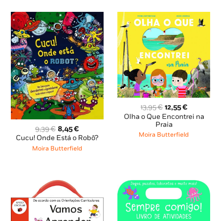
O
O
13,95
€
12,55
€
preço
preço
Olha o Que Encontrei na
original
atual
Praia
O
O
9,39
€
8,45
€
era:
é:
Moira Butterfield
preço
preço
Cucu! Onde Está o Robô?
13,95 €.
12,55 €.
original
atual
Moira Butterfield
era:
é:
9,39 €.
8,45 €.