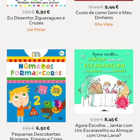
O
O
10,49
€
9,44
€
O
O
preço
preço
7,69
€
6,92
€
Curso de como Gerir o Meu
preço
preço
original
atual
Dinheiro
Eu Desenho: Ziguezagues e
original
atual
Cruzes
era:
é:
Rita Vilela
era:
é:
10,49 €.
9,44 €.
Joe Potter
7,69 €.
6,92 €.
O
O
9,39
€
8,45
€
preço
preço
Agora Escolhe… Jantar com
O
O
7,69
€
6,92
€
original
atual
Um Escaravelho ou Almoçar
preço
preço
Pequenas Descobertas:
com Uma Larva?
era:
é:
original
atual
Números, Formas e Cores