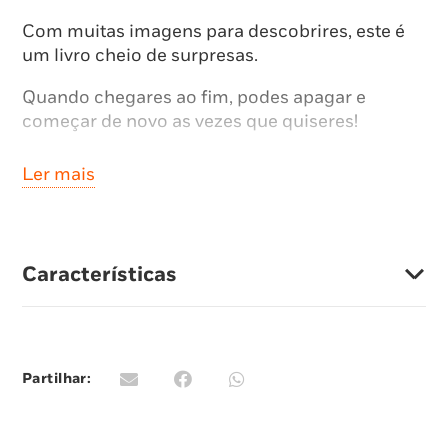
Com muitas imagens para descobrires, este é
um livro cheio de surpresas.
Quando chegares ao fim, podes apagar e
começar de novo as vezes que quiseres!
Ponto a ponto, vais aprender a pegar na
Ler mais
caneta e iniciar-te na escrita!
Características
Partilhar: