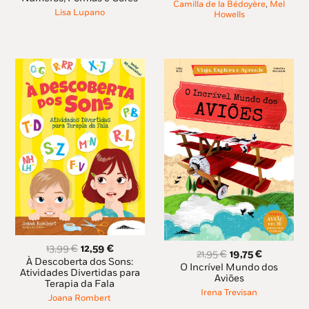
9,39 €.
8,45 €.
Camilla de la Bédoyère
,
Mel
era:
é:
Lisa Lupano
Howells
7,69 €.
6,92 €.
O
O
13,99
€
12,59
€
O
O
21,95
€
19,75
€
preço
preço
À Descoberta dos Sons:
preço
preço
O Incrível Mundo dos
original
atual
Atividades Divertidas para
original
atual
Aviões
Terapia da Fala
era:
é:
era:
é:
Irena Trevisan
13,99 €.
12,59 €.
Joana Rombert
21,95 €.
19,75 €.