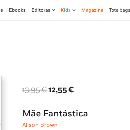
es
Ebooks
Editoras
K
i
d
s
Magazine
Tote bag
O
O
13,95
€
12,55
€
preço
preço
original
atual
era:
é:
Mãe Fantástica
13,95 €.
12,55 €.
Alison Brown