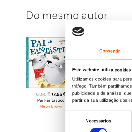
Do mesmo autor
Consentir
Este website utiliza cookies
Utilizamos cookies para pers
tráfego. Também partilhamos 
publicidade e de análise, q
O
O
13,95
€
12,55
€
partir da sua utilização dos 
Pai Fantástico
preço
preço
Alison Brown
original
atual
Seleção
era:
é:
Necessários
de
13,95 €.
12,55 €.
consentimento