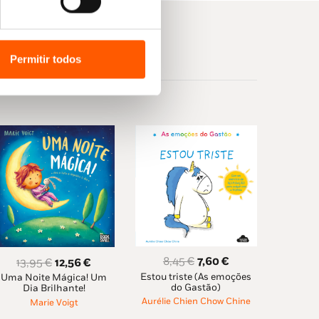
Permitir todos
O
O
8,45
€
7,60
€
O
O
13,95
€
12,56
€
Estou triste (As emoções
preço
preço
Uma Noite Mágica! Um
preço
preço
do Gastão)
Dia Brilhante!
original
atual
original
atual
Aurélie Chien Chow Chine
Marie Voigt
era:
é:
era:
é: