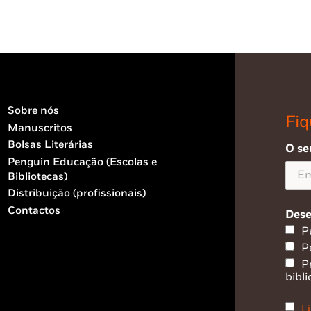
Sobre nós
Fiq
Manuscritos
Bolsas Literárias
O se
Penguin Educação (Escolas e
Bibliotecas)
Distribuição (profissionais)
Contactos
Dese
P
P
P
bibli
Li