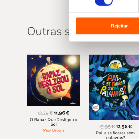
Rejeitar
Outras sugestões
O
O
13,29
€
11,96
€
O Rapaz Que Desligou o
preço
preço
Sol
O
O
13,95
€
12,56
€
original
atual
Paul Brown
Pai, e se ficares sem
preço
pr
era:
é:
palavras?