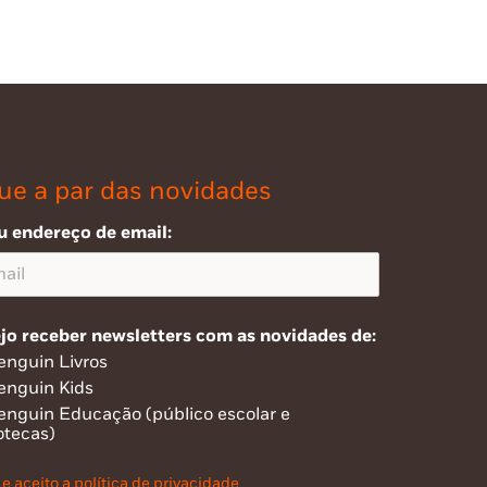
ue a par das novidades
u endereço de email:
jo receber newsletters com as novidades de:
enguin Livros
enguin Kids
enguin Educação (público escolar e
otecas)
 e aceito a política de privacidade