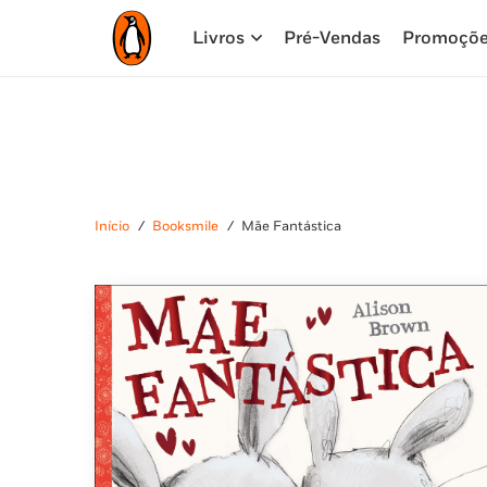
Livros
Pré-Vendas
Promoçõ
Início
/
Booksmile
/
Mãe Fantástica