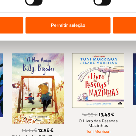
Permitir seleção
O
O
14,95
€
13,45
€
O Livro das Pessoas
preço
preço
Mazinhas
original
atual
O
O
13,95
€
12,56
€
eço
Toni Morrison