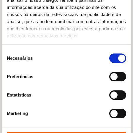
analisar o nosso tráfego. Também partilhamos
informações acerca da sua utilização do site com os
nossos parceiros de redes sociais, de publicidade e de
análise, que as podem combinar com outras informações
que lhes forneceu ou recolhidas por estes a partir da sua
utilização dos respetivos serviços.
O
O
15,95
€
14,36
€
preço
preço
Pokémon: O Guia das
O
O
Seleção
15,75
€
11,03
€
original
atual
Evoluções: Como e Porque
preço
preço
Unicórnio sobre rodas (Bia e
Necessários
Evoluem os Pokémon?
de
era:
é:
original
atual
o Unicórnio 2)
15,95 €.
14,36 €.
The Pokémon Company
consentimento
era:
é:
Dana Simpson
15,75 €.
11,03 €.
Preferências
Estatísticas
Marketing