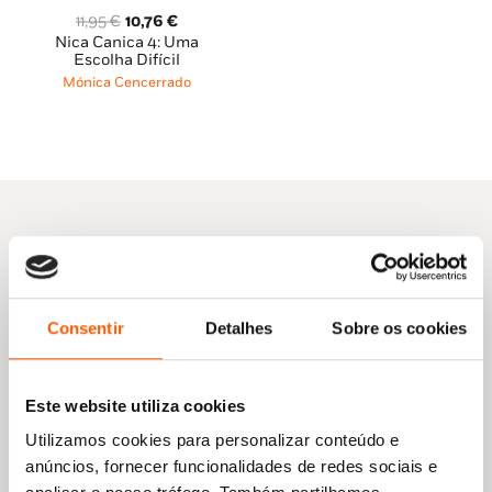
O
O
11,95
€
10,76
€
preço
preço
Nica Canica 4: Uma
original
atual
Escolha Difícil
era:
é:
Mónica Cencerrado
11,95 €.
10,76 €.
Outras sugestões
Consentir
Detalhes
Sobre os cookies
Este website utiliza cookies
Utilizamos cookies para personalizar conteúdo e
anúncios, fornecer funcionalidades de redes sociais e