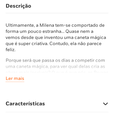
Descrição
Ultimamente, a Milena tem-se comportado de
forma um pouco estranha… Quase nem a
vemos desde que inventou uma caneta mágica
que é super criativa. Contudo, ela não parece
feliz.
Porque será que passa os dias a competir com
uma caneta mágica, para ver qual delas cria as
obras mais incríveis? O que é que nós, as Bruxas
Ler mais
Prisma, podemos fazer?
É claro: para problemas de criatividade,
soluções criativas!
Características