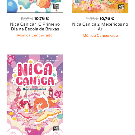
O
O
O
O
11,95
€
10,76
€
11,95
€
10,76
€
preço
preço
preço
preço
Nica Canica 1: O Primeiro
Nica Canica 2: Mexericos no
original
atual
original
atual
Dia na Escola de Bruxas
Ar
era:
é:
era:
é:
Mónica Cencerrado
Mónica Cencerrado
11,95 €.
10,76 €.
11,95 €.
10,76 €.