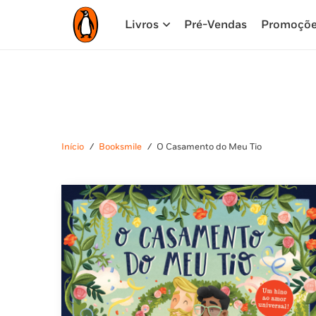
Livros
Pré-Vendas
Promoçõ
Início
/
Booksmile
/
O Casamento do Meu Tio