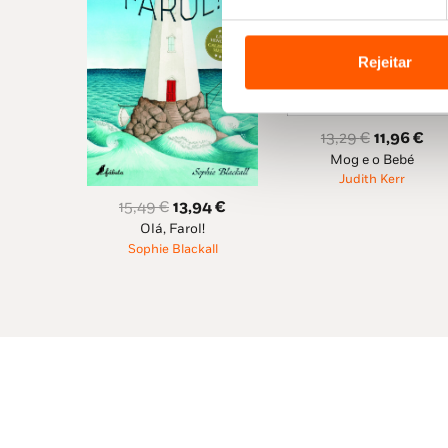
Rejeitar
O
O
13,29
€
11,96
€
Mog e o Bebé
preço
pre
Judith Kerr
original
atu
O
O
15,49
€
13,94
€
era:
é:
Olá, Farol!
preço
preço
13,29 €.
11,
Sophie Blackall
original
atual
era:
é:
15,49 €.
13,94 €.