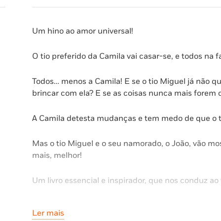
Um hino ao amor universal!
O tio preferido da Camila vai casar-se, e todos na
Todos… menos a Camila! E se o tio Miguel já não qu
brincar com ela? E se as coisas nunca mais forem
A Camila detesta mudanças e tem medo de que o ti
Mas o tio Miguel e o seu namorado, o João, vão mo
mais, melhor!
Um livro essencial e inspirador, que nos conduz ao 
Críticas:
Ler mais