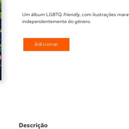
Um álbum LGBTQ
friendly
, com ilustrações mara
independentemente do género.
Adicionar
Quantidade
de
O
Casamento
do
Meu
Tio
Descrição