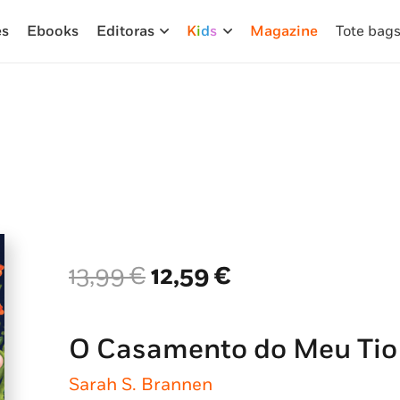
es
Ebooks
Editoras
K
i
d
s
Magazine
Tote bag
O
O
13,99
€
12,59
€
preço
preço
original
atual
era:
é:
O Casamento do Meu Tio
13,99 €.
12,59 €.
Sarah S. Brannen