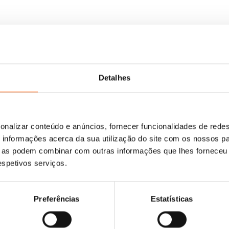
«Valente, audaz, relevante e valioso.» — Gregory M
«Fiquei com lágrimas nos olhos ao ler este livro e 
tivesse lido quando era criança, e como tenho sor
Rippon, patinador artístico e campeão Olímpico
Detalhes
Críticas: «Valente, audaz, relevante e valioso.» — 
Oz
«Fiquei com lágrimas nos olhos ao ler este livro e 
onalizar conteúdo e anúncios, fornecer funcionalidades de redes
tivesse lido quando era criança, e como tenho sor
informações acerca da sua utilização do site com os nossos pa
Rippon, patinador artístico e campeão Olímpico
ue as podem combinar com outras informações que lhes forneceu 
respetivos serviços.
Preferências
Estatísticas