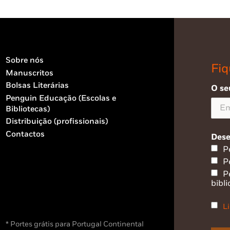
Sobre nós
Fiq
Manuscritos
Bolsas Literárias
O se
Penguin Educação (Escolas e
Bibliotecas)
Distribuição (profissionais)
Contactos
Dese
P
P
P
bibli
Li
* Portes grátis para Portugal Continental