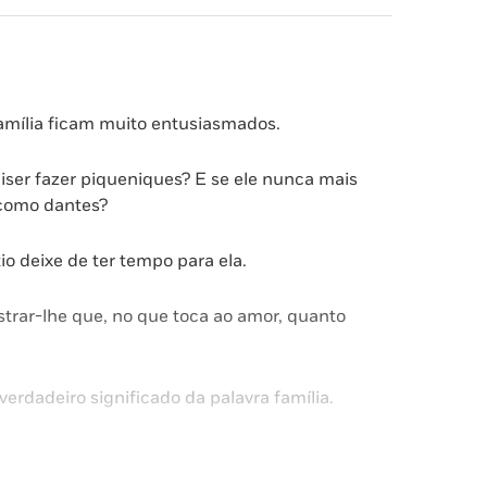
 família ficam muito entusiasmados.
iser fazer piqueniques? E se ele nunca mais
 como dantes?
o deixe de ter tempo para ela.
strar-lhe que, no que toca ao amor, quanto
verdadeiro significado da palavra família.