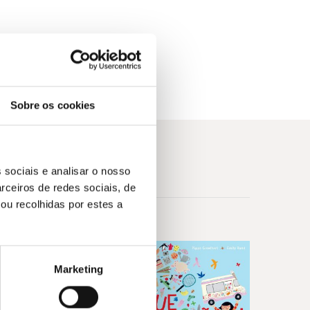
aguire, autor bestseller de
A Bruxa de Oz
pensei em como teria sido maravilhoso se o
te em poder lê-lo enquanto adulto.» — Adam
Sobre os cookies
Gregory Maguire, autor bestseller de A Bruxa de
pensei em como teria sido maravilhoso se o
 sociais e analisar o nosso
te em poder lê-lo enquanto adulto.» — Adam
rceiros de redes sociais, de
ou recolhidas por estes a
Marketing