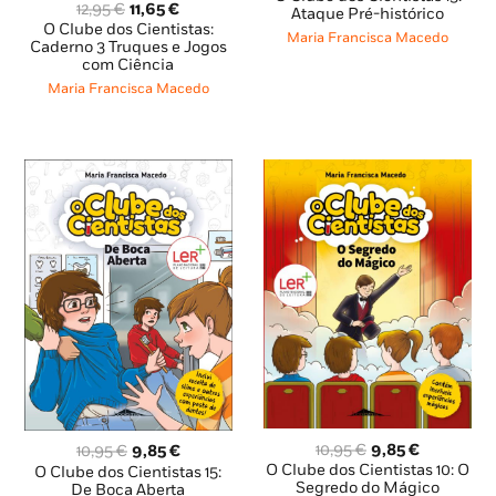
O
O
12,95
€
11,65
€
original
atual
Ataque Pré-histórico
preço
preço
O Clube dos Cientistas:
era:
é:
Maria Francisca Macedo
original
atual
Caderno 3 Truques e Jogos
10,95 €.
9,85 €.
com Ciência
era:
é:
12,95 €.
11,65 €.
Maria Francisca Macedo
O
O
O
O
10,95
€
9,85
€
10,95
€
9,85
€
preço
preço
preço
preço
O Clube dos Cientistas 10: O
O Clube dos Cientistas 15:
original
atual
Segredo do Mágico
original
atual
De Boca Aberta