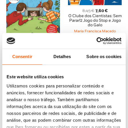
O
O
8,45
€
7,60
€
preço
preço
O Clube dos Cientistas: Sem
original
atual
Parar!2 Jogo do Stop e Jogo
do Galo
era:
é:
8,45 €.
7,60 €.
Maria Francisca Macedo
O
O
10,95
€
9,85
€
preço
preço
O Clube dos Cientistas 4:
original
atual
Um Rapto Inesperado
Consentir
Detalhes
Sobre os cookies
era:
é:
Maria Francisca Macedo
10,95 €.
9,85 €.
Este website utiliza cookies
Utilizamos cookies para personalizar conteúdo e
anúncios, fornecer funcionalidades de redes sociais e
analisar o nosso tráfego. Também partilhamos
informações acerca da sua utilização do site com os
nossos parceiros de redes sociais, de publicidade e de
análise, que as podem combinar com outras informações
que lhes forneceu ou recolhidas por estes a partir da sua