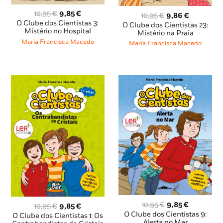
O
O
10,95
€
9,85
€
O
O
10,95
€
9,86
€
preço
preço
O Clube dos Cientistas 3:
preço
preço
O Clube dos Cientistas 23:
original
atual
Mistério no Hospital
original
atual
Mistério na Praia
era:
é:
era:
é:
Maria Francisca Macedo
Maria Francisca Macedo
10,95 €.
9,85 €.
10,95 €.
9,86 €.
O
O
10,95
€
9,85
€
O
O
10,95
€
9,85
€
preço
preço
O Clube dos Cientistas 9:
preço
preço
O Clube dos Cientistas 1: Os
original
atual
Alerta no Mar