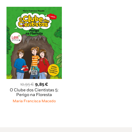
O
O
10,95
€
9,85
€
preço
preço
O Clube dos Cientistas 5:
original
atual
Perigo na Floresta
era:
é:
Maria Francisca Macedo
10,95 €.
9,85 €.