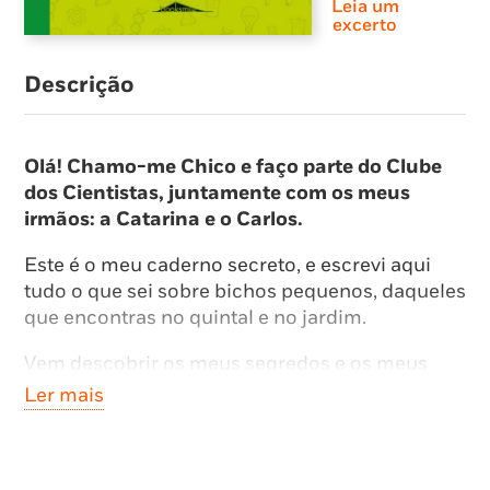
Leia um
excerto
Descrição
Olá! Chamo-me Chico e faço parte do Clube
dos Cientistas, juntamente com os meus
irmãos: a Catarina e o Carlos.
Este é o meu caderno secreto, e escrevi aqui
tudo o que sei sobre bichos pequenos, daqueles
que encontras no quintal e no jardim.
Vem descobrir os meus segredos e os meus
truques de exploração da natureza.
Ler mais
Diverte-te e boa leitura!
Relação entre os livros da coleção CLUBE