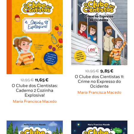
O
O
10,95
€
9,85
€
preço
preço
O Clube dos Cientistas 11:
O
O
12,95
€
11,65
€
original
atual
Crime no Expresso do
preço
preço
O Clube dos Cientistas:
Ocidente
era:
é:
original
atual
Caderno 2 Cozinha
10,95 €.
9,85 €.
Maria Francisca Macedo
Explosiva!
era:
é:
12,95 €.
11,65 €.
Maria Francisca Macedo