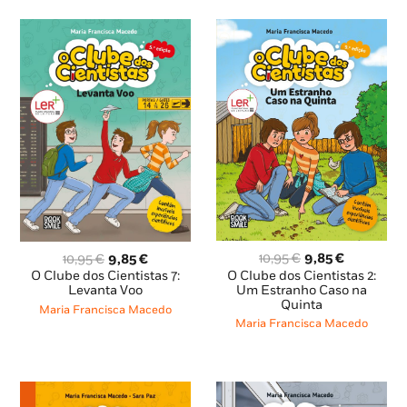
O
O
O
O
10,95
€
9,85
€
10,95
€
9,85
€
preço
preço
preço
preço
O Clube dos Cientistas 2:
O Clube dos Cientistas 7:
original
atual
original
atual
Um Estranho Caso na
Levanta Voo
Quinta
era:
é:
era:
é:
Maria Francisca Macedo
10,95 €.
9,85 €.
10,95 €.
9,85 €.
Maria Francisca Macedo