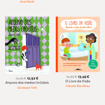
Ana Markl
O
O
14,95
€
13,45
€
O
O
14,35
€
12,92
€
preço
preço
O Livro da Visão
preço
preço
Arquivo dos medos (in)úteis
original
atual
original
atual
Cláudia Bacalhau
Giuseppe Sofo
era:
é:
era:
é:
14,95 €.
13,45 €.
14,35 €.
12,92 €.