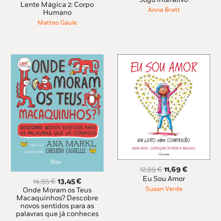
preço
preço
Lente Mágica 2: Corpo
era:
é:
Anna Brett
original
atual
Humano
13,99 €.
12,59 €.
era:
é:
Matteo Gaule
14,39 €.
12,95 €.
O
O
12,99
€
11,69
€
preço
preço
Eu Sou Amor
O
O
14,95
€
13,45
€
original
atual
preço
preço
Susan Verde
Onde Moram os Teus
era:
é:
original
atual
Macaquinhos? Descobre
12,99 €.
11,69 €.
novos sentidos para as
era:
é:
palavras que já conheces
14,95 €.
13,45 €.