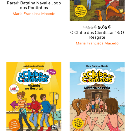
original
atual
Parar!1 Batalha Naval e Jogo
dos Pontinhos
era:
é:
8,45 €.
7,60 €.
Maria Francisca Macedo
O
O
10,95
€
9,85
€
preço
preço
O Clube dos Cientistas 18: O
original
atual
Resgate
era:
é:
Maria Francisca Macedo
10,95 €.
9,85 €.