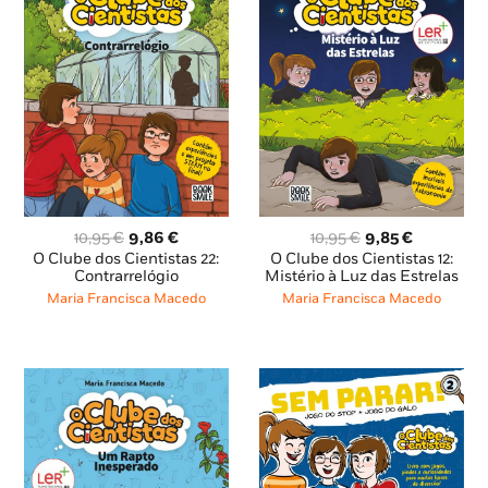
O
O
O
O
10,95
€
9,86
€
10,95
€
9,85
€
preço
preço
preço
preço
O Clube dos Cientistas 22:
O Clube dos Cientistas 12:
original
atual
original
atual
Contrarrelógio
Mistério à Luz das Estrelas
era:
é:
era:
é:
Maria Francisca Macedo
Maria Francisca Macedo
10,95 €.
9,86 €.
10,95 €.
9,85 €.