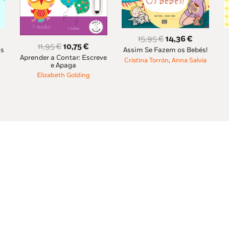
O
O
15,95
€
14,36
€
O
O
11,95
€
10,75
€
is
Assim Se Fazem os Bebés!
ço
preço
preço
Aprender a Contar: Escreve
preço
preço
Cristina Torrón
,
Anna Salvia
al
original
atual
e Apaga
original
atual
era:
é:
Elizabeth Golding
era:
é:
65 €.
15,95 €.
14,36 €.
11,95 €.
10,75 €.