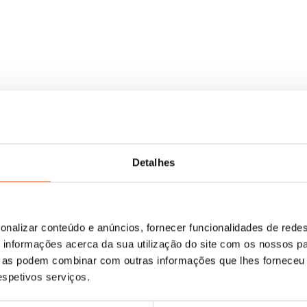
Detalhes
onalizar conteúdo e anúncios, fornecer funcionalidades de redes
informações acerca da sua utilização do site com os nossos pa
ue as podem combinar com outras informações que lhes forneceu 
respetivos serviços.
O
O
14,95
€
13,45
€