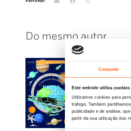
Partilhar:
Do mesmo autor
Consentir
Este website utiliza cookies
Utilizamos cookies para pers
tráfego. Também partilhamos 
publicidade e de análise, q
partir da sua utilização dos 
O
O
21,95
€
19,76
€