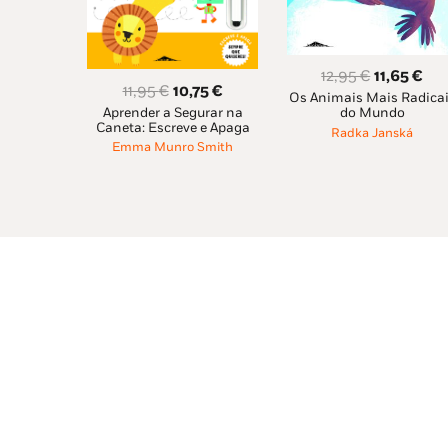
O
O
12,95
€
11,65
€
O
O
11,95
€
10,75
€
Os Animais Mais Radica
preço
pre
Aprender a Segurar na
preço
preço
do Mundo
original
atu
Caneta: Escreve e Apaga
Radka Janská
original
atual
era:
é:
Emma Munro Smith
era:
é:
12,95 €.
11,
11,95 €.
10,75 €.