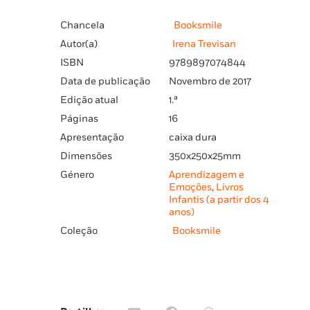
Chancela
Booksmile
Autor(a)
Irena Trevisan
ISBN
9789897074844
Data de publicação
Novembro de 2017
Edição atual
1.ª
Páginas
16
Apresentação
caixa dura
Dimensões
350x250x25mm
Género
Aprendizagem e
Emoções
,
Livros
Infantis (a partir dos 4
anos)
Coleção
Booksmile