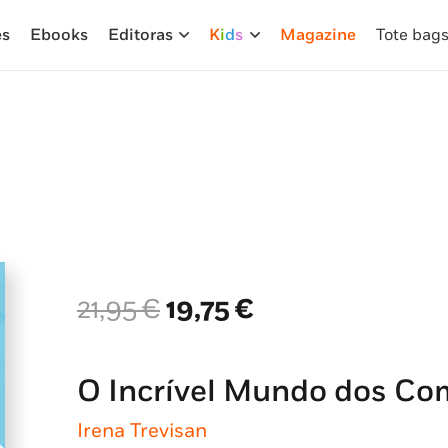
es
Ebooks
Editoras
K
i
d
s
Magazine
Tote bag
O
O
21,95
€
19,75
€
preço
preço
original
atual
era:
é:
O Incrível Mundo dos Co
21,95 €.
19,75 €.
Irena Trevisan