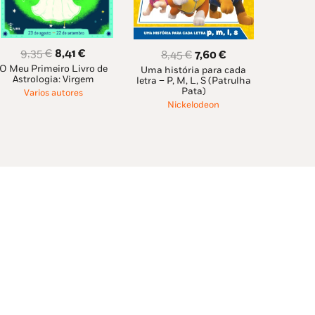
O
O
9,35
€
8,41
€
O
O
8,45
€
7,60
€
O Meu Primeiro Livro de
preço
preço
Uma história para cada
preço
preço
Astrologia: Virgem
letra – P, M, L, S (Patrulha
original
atual
original
atual
Pata)
Varios autores
era:
é:
era:
é:
Nickelodeon
9,35 €.
8,41 €.
8,45 €.
7,60 €.