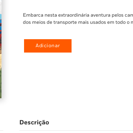
Embarca nesta extraordinária aventura pelos ca
dos meios de transporte mais usados em todo o
Adicionar
Quantidade
de
O
Incrível
Mundo
dos
Comboios
Descrição