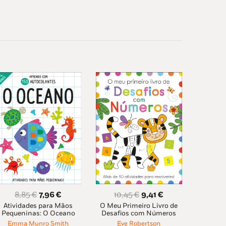
O
O
O
O
8,85
€
7,96
€
10,45
€
9,41
€
Atividades para Mãos
O Meu Primeiro Livro de
preço
preço
preço
preço
Pequeninas: O Oceano
Desafios com Números
original
atual
original
atual
Emma Munro Smith
Eve Robertson