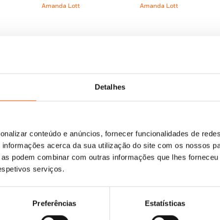
l
original
atual
original
atual
Amanda Lott
Amanda Lott
era:
é:
era:
é:
 €.
7,75 €.
6,98 €.
11,55 €.
10,40 €.
Detalhes
onalizar conteúdo e anúncios, fornecer funcionalidades de redes
O
O
11,95
€
10,75
€
informações acerca da sua utilização do site com os nossos pa
Aprender a Escrever:
preço
preço
O
O
7,75
€
6,98
€
Escreve e Apaga
ue as podem combinar com outras informações que lhes forneceu 
original
atual
Amanda Lott
Aprendo a Usar a Tesoura!
preço
preço
respetivos serviços.
era:
é:
Dinossauros
Os
ço
original
atual
Amanda Lott
11,95 €.
10,75 €.
al
era:
é:
7,75 €.
6,98 €.
Preferências
Estatísticas
75 €.