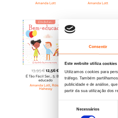
original
atual
original
atua
Amanda Lott
Amanda Lott
era:
é:
era:
é:
10,95 €.
9,86 €.
7,75 €.
6,98
Consentir
Este website utiliza cookies
O
O
13,95
€
12,56
€
Utilizamos cookies para pers
É Tão Fácil Ser… 5: Bem-
preço
preço
tráfego. Também partilhamos 
educado
original
atual
publicidade e de análise, q
Amanda Lott
,
Róisín
era:
é:
Hahessy
O
O
11,95
€
10,75
€
partir da sua utilização dos 
13,95 €.
12,56 €.
Desenha com Stencils: 
preço
pre
Transportes
original
atu
Seleção
Amanda Lott
era:
é:
Necessários
de
11,95 €.
10,
consentimento