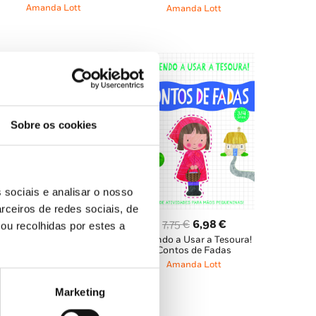
original
atual
original
atual
Amanda Lott
Amanda Lott
era:
é:
era:
é:
11,95 €.
10,75 €.
8,45 €.
7,61 €.
Sobre os cookies
O
O
13,95
€
12,56
€
 sociais e analisar o nosso
É Tão Fácil Ser… 6:
preço
preço
rceiros de redes sociais, de
Paciente
original
atual
O
O
7,75
€
6,98
€
ou recolhidas por estes a
Amanda Lott
,
Róisín
era:
é:
Hahessy
Aprendo a Usar a Tesoura!
preço
preço
Contos de Fadas
13,95 €.
12,56 €.
original
atual
Amanda Lott
era:
é:
7,75 €.
6,98 €.
Marketing