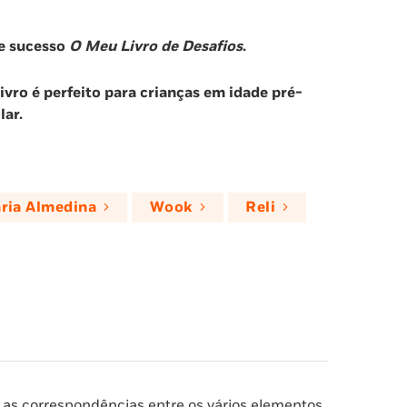
de sucesso
O Meu Livro de Desafios
.
ivro é perfeito para crianças em idade pré-
lar.
aria Almedina
Wook
Reli
 as correspondências entre os vários elementos.