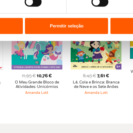
Permitir seleção
V
O
O
O
O
8,45
€
7,61
€
11,95
€
10,76
€
Lê, Cola e Brinca: Branca
O Meu Grande Bloco de
preço
preço
preço
preço
:
ço
de Neve e os Sete Anões
Atividades: Unicórnios
original
atual
original
atual
al
Amanda Lott
Amanda Lott
era:
é:
era:
é:
8,45 €.
7,61 €.
11,95 €.
10,76 €.
6 €.