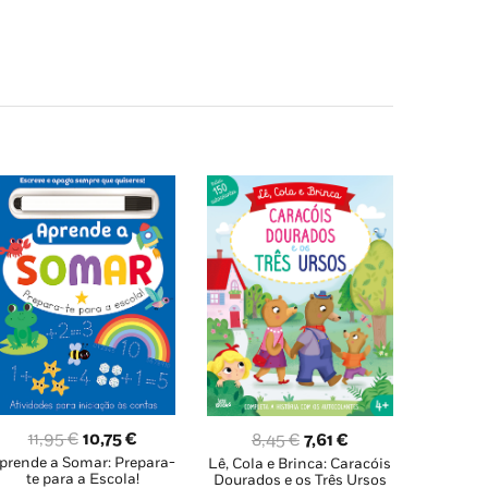
O
O
11,95
€
10,75
€
O
O
8,45
€
7,61
€
prende a Somar: Prepara-
preço
preço
Lê, Cola e Brinca: Caracóis
preço
preço
te para a Escola!
Dourados e os Três Ursos