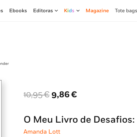
es
Ebooks
Editoras
K
i
d
s
Magazine
Tote bag
onder
O
O
10,95
€
9,86
€
preço
preço
original
atual
era:
é:
O Meu Livro de Desafios:
10,95 €.
9,86 €.
Amanda Lott