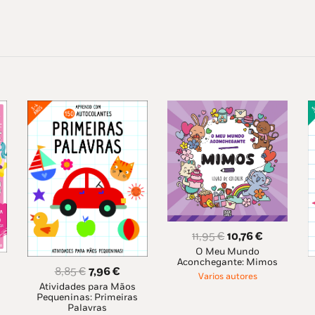
O
O
11,95
€
10,76
€
O Meu Mundo
preço
preço
Aconchegante: Mimos
original
atual
O
O
8,85
€
7,96
€
Varios autores
ço
era:
é:
Atividades para Mãos
preço
preço
Pequeninas: Primeiras
al
11,95 €.
10,76 €.
original
atual
Palavras