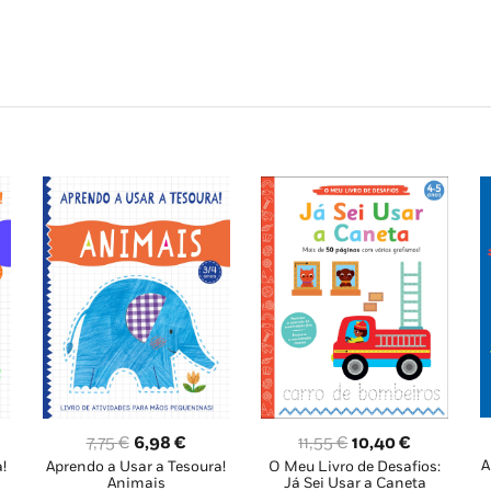
O
O
O
O
7,75
€
6,98
€
11,55
€
10,40
€
A
!
Aprendo a Usar a Tesoura!
O Meu Livro de Desafios:
ço
preço
preço
preço
preço
Animais
Já Sei Usar a Caneta