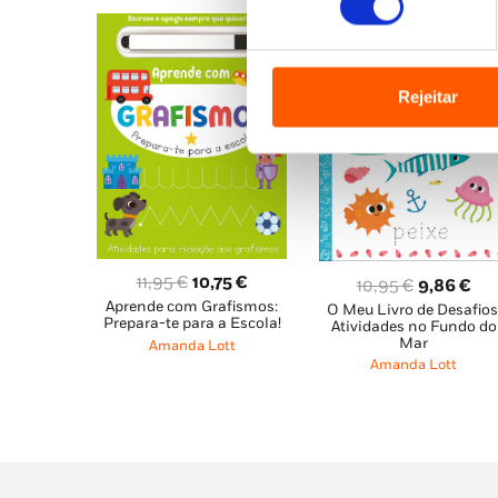
Rejeitar
O
O
11,95
€
10,75
€
O
O
10,95
€
9,86
€
Aprende com Grafismos:
preço
preço
O Meu Livro de Desafios
preço
pre
Prepara-te para a Escola!
Atividades no Fundo do
original
atual
original
atu
Mar
Amanda Lott
era:
é:
era:
é:
Amanda Lott
11,95 €.
10,75 €.
10,95 €.
9,8