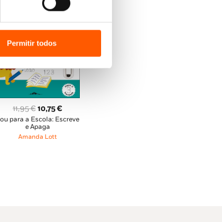
Permitir todos
O
O
11,95
€
10,75
€
ou para a Escola: Escreve
preço
preço
e Apaga
original
atual
Amanda Lott
era:
é:
11,95 €.
10,75 €.