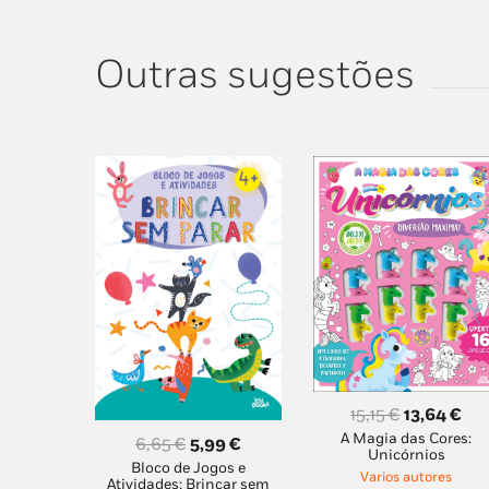
Outras sugestões
O
O
15,15
€
13,64
€
A Magia das Cores:
preço
pre
O
O
6,65
€
5,99
€
Unicórnios
original
atu
Bloco de Jogos e
preço
preço
Varios autores
Atividades: Brincar sem