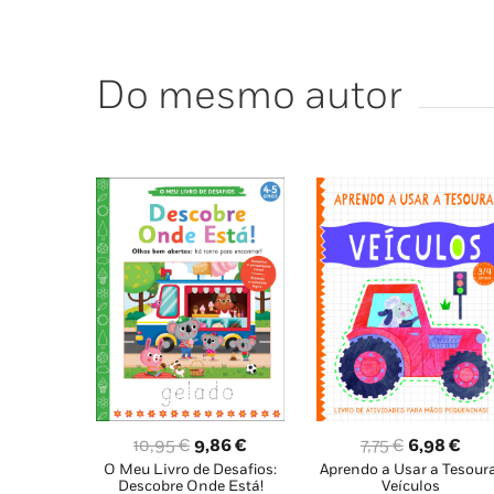
Do mesmo autor
O
O
O
O
10,95
€
9,86
€
7,75
€
6,98
€
O Meu Livro de Desafios:
Aprendo a Usar a Tesoura
preço
preço
preço
pre
Descobre Onde Está!
Veículos