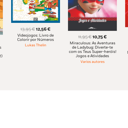
O
O
13,95
€
12,56
€
Videojogos: Livro de
preço
preço
O
O
11,95
€
10,75
€
Colorir por Números
original
atual
Miraculous: As Aventuras
preço
preço
Lukas Thelin
s
ço
de Ladybug: Diverte-te
era:
é:
original
atual
com os Teus Super-heróis!
al
2)
Jogos e Atividades
13,95 €.
12,56 €.
era:
é:
Varios autores
11,95 €.
10,75 €.
6 €.