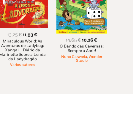
O
O
13,25
€
11,93
€
O
O
14,65
€
10,26
€
Miraculous World: As
preço
preço
Aventuras de Ladybug:
O Bando das Cavernas:
preço
preço
original
atual
Xangai – Diário da
Sempre a Abrir!
original
atual
Marinette Sobre a Lenda
era:
é:
Nuno Caravela
,
Wonder
da Ladydragão
era:
é:
Studio
13,25 €.
11,93 €.
Varios autores
14,65 €.
10,26 €.