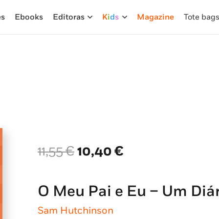
es
Ebooks
Editoras
K
i
d
s
Magazine
Tote bag
O
O
11,55
€
10,40
€
preço
preço
original
atual
era:
é:
O Meu Pai e Eu – Um Diá
11,55 €.
10,40 €.
Sam Hutchinson