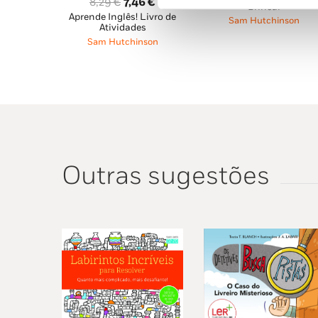
O
O
8,29
€
7,46
€
Brincar
original
atu
Aprende Inglês! Livro de
preço
preço
Sam Hutchinson
Atividades
era:
é:
original
atual
Sam Hutchinson
7,69 €.
6,92
era:
é:
8,29 €.
7,46 €.
Outras sugestões