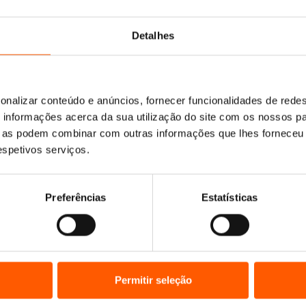
O
O
7,69
€
6,92
€
Detalhes
Ciências: Descobre a
preço
preço
Brincar
original
atual
O
O
11,55
€
10,40
€
eço
Sam Hutchinson
era:
é:
A Minha Mãe e Eu – Um
preço
preço
al
Diário
7,69 €.
6,92 €.
original
atual
onalizar conteúdo e anúncios, fornecer funcionalidades de redes
Sam Hutchinson
era:
é:
59 €.
informações acerca da sua utilização do site com os nossos pa
11,55 €.
10,40 €.
ue as podem combinar com outras informações que lhes forneceu 
respetivos serviços.
Preferências
Estatísticas
Permitir seleção
a
ço