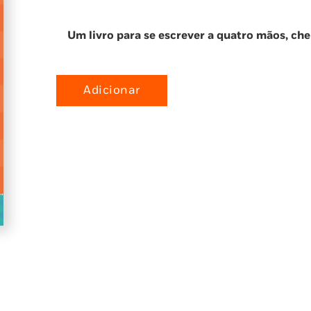
Um livro para se escrever a quatro mãos, chei
Adicionar
Quantidade
de
O
Meu
Pai
e
Eu
-
Um
Diário