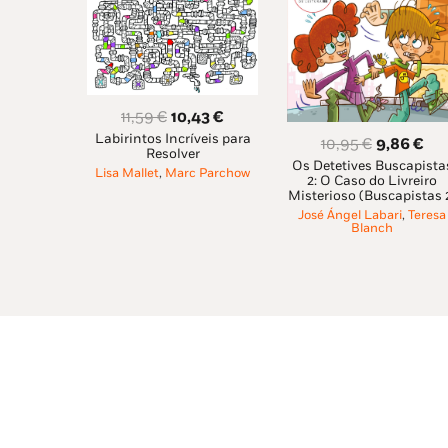
O
O
11,59
€
10,43
€
Labirintos Incríveis para
preço
preço
O
O
10,95
€
9,86
€
Resolver
original
atual
Os Detetives Buscapista
preço
pre
Lisa Mallet
,
Marc Parchow
2: O Caso do Livreiro
era:
é:
original
atu
Misterioso (Buscapistas 
11,59 €.
10,43 €.
era:
é:
José Ángel Labari
,
Teresa
Blanch
10,95 €.
9,8