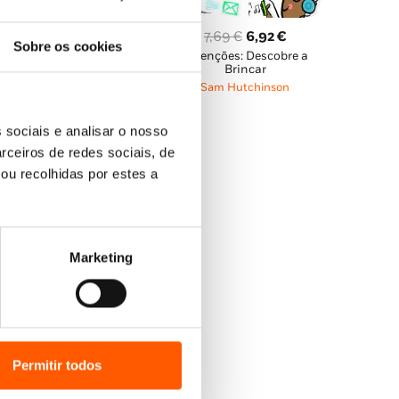
O
O
7,69
€
6,92
€
Sobre os cookies
Invenções: Descobre a
preço
preço
O
O
13,99
€
12,59
€
Brincar
original
atual
Aprende Inglês! Guia de
preço
preço
Sam Hutchinson
Conversação
era:
é:
original
atual
Sam Hutchinson
7,69 €.
6,92 €.
era:
é:
 sociais e analisar o nosso
13,99 €.
12,59 €.
rceiros de redes sociais, de
ou recolhidas por estes a
Marketing
Permitir todos