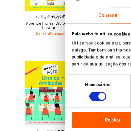
Consentir
O
O
12,69
€
11,42
€
O
O
13,99
€
12,59
€
Aprende Inglês! Dicionário
preço
preço
Experiências em Casa:
preço
pr
Ilustrado
original
atual
Descobre a Brincar
Sam Hutchinson
Este website utiliza cookies
original
atu
era:
é:
Sam Hutchinson
era:
é:
Utilizamos cookies para pers
12,69 €.
11,42 €.
13,99 €.
12,
tráfego. Também partilhamos 
publicidade e de análise, q
partir da sua utilização dos 
Seleção
Necessários
de
consentimento
Rejeitar
O
O
7,69
€
6,92
€
Matemática: Descobre 
preço
pre