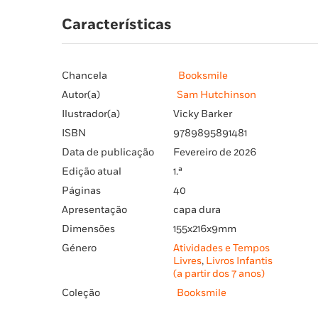
Características
Chancela
Booksmile
Autor(a)
Sam Hutchinson
Ilustrador(a)
Vicky Barker
ISBN
9789895891481
Data de publicação
Fevereiro de 2026
Edição atual
1.ª
Páginas
40
Apresentação
capa dura
Dimensões
155x216x9mm
Género
Atividades e Tempos
Livres
,
Livros Infantis
(a partir dos 7 anos)
Coleção
Booksmile