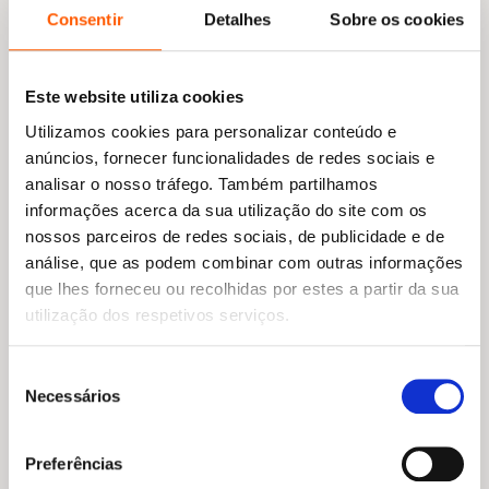
Consentir
Detalhes
Sobre os cookies
Este website utiliza cookies
Utilizamos cookies para personalizar conteúdo e
anúncios, fornecer funcionalidades de redes sociais e
analisar o nosso tráfego. Também partilhamos
informações acerca da sua utilização do site com os
nossos parceiros de redes sociais, de publicidade e de
análise, que as podem combinar com outras informações
que lhes forneceu ou recolhidas por estes a partir da sua
O
O
12,85
€
11,56
€
preço
preço
O Bando das Cavernas 8:
utilização dos respetivos serviços.
O
O
original
atual
13,95
€
12,56
€
Amigos no Facepedra
preço
preço
era:
é:
Tita e Trevo 4: O Mistério da
Nuno Caravela
original
atual
Galinha Perdida
12,85 €.
11,56 €.
Seleção
era:
é:
Megan Rix
Necessários
de
13,95 €.
12,56 €.
consentimento
Preferências