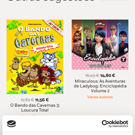
O
O
16,45
€
14,80
€
preço
preço
Miraculous: As Aventuras
original
atual
de Ladybug: Enciclopédia
Volume 2
era:
é:
16,45 €.
14,80 €.
Varios autores
O
O
12,85
€
11,56
€
preço
preço
O Bando das Cavernas 3:
original
atual
Loucura Total
era:
é:
Nuno Caravela
12,85 €.
11,56 €.