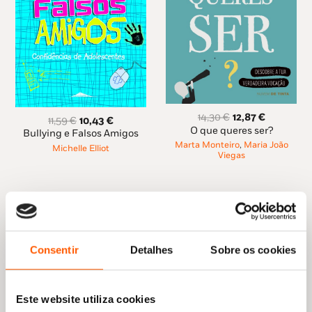
O
O
14,30
€
12,87
€
O
O
11,59
€
10,43
€
preço
preço
O que queres ser?
preço
preço
Bullying e Falsos Amigos
original
atual
original
atual
Marta Monteiro
,
Maria João
Michelle Elliot
era:
é:
Viegas
era:
é:
14,30 €.
12,87 €.
11,59 €.
10,43 €.
Consentir
Detalhes
Sobre os cookies
Este website utiliza cookies