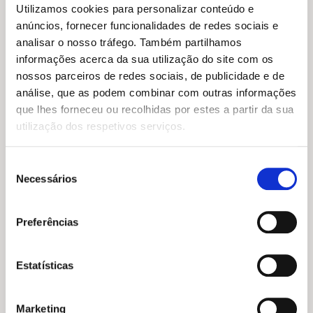
Utilizamos cookies para personalizar conteúdo e
anúncios, fornecer funcionalidades de redes sociais e
analisar o nosso tráfego. Também partilhamos
informações acerca da sua utilização do site com os
O
O
15,95
€
14,36
€
O
O
12,19
€
10,97
€
nossos parceiros de redes sociais, de publicidade e de
preço
preço
O Teu Corpo de Rapaz É
preço
preço
Coisas de Rapariga: Ser
análise, que as podem combinar com outras informações
original
atual
Fixe
original
atual
Adolescente
era:
é:
Cristina Torrón
que lhes forneceu ou recolhidas por estes a partir da sua
era:
é:
Lizzie Cox
,
Damien Weighill
15,95 €.
14,36 €.
12,19 €.
10,97 €.
utilização dos respetivos serviços.
Seleção
Necessários
de
consentimento
Preferências
Estatísticas
Marketing