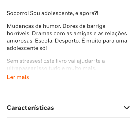
Socorro! Sou adolescente, e agora?!
Mudanças de humor. Dores de barriga
horríveis. Dramas com as amigas e as relações
amorosas. Escola. Desporto. É muito para uma
adolescente só!
Sem stresses! Este livro vai ajudar-te a
ultrapassar isso tudo e muito mais.
Ler mais
Vais ficar a saber toda a verdade sobre o bom, o
mau e o complicado, desde a puberdade, ao
sexo e ao bullying, revelamos toda a verdade
sobre o bom, o mau e o complicado, para que
Características
não fiques «à nora» nisto da adolescência.
Ser adolescente é espetacular!
Escritos com rigor, em linguagem simples,