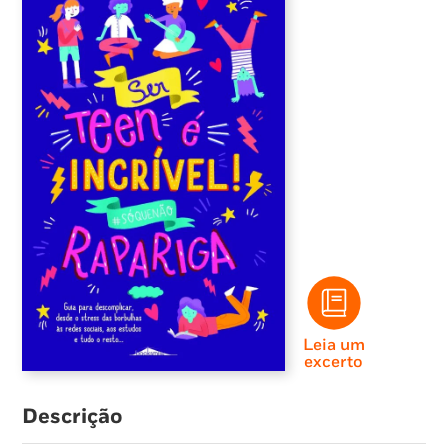
Leia um
excerto
Descrição