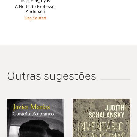
O
O
16,75
€
15,07
€
preço
preço
A Noite do Professor
original
atual
Andersen
era:
é:
Dag Solstad
16,75 €.
15,07 €.
Outras sugestões