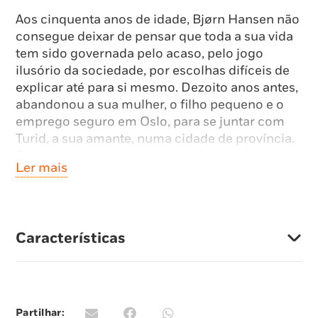
Aos cinquenta anos de idade, Bjørn Hansen não
consegue deixar de pensar que toda a sua vida
tem sido governada pelo acaso, pelo jogo
ilusório da sociedade, por escolhas difíceis de
explicar até para si mesmo. Dezoito anos antes,
abandonou a sua mulher, o filho pequeno e o
emprego seguro em Oslo, para se juntar com
Turid, a sua amante, numa cidade de província.
Com o decorrer do tempo, porém, também essa
Ler mais
relação esmoreceu e terminou.
Sozinho há quatro anos, Bjørn está agora
decidido a tomar as rédeas da sua própria
existência, congeminando um plano tão louco
Características
como extraordinário. E nem a inesperada
chegada à cidade do filho o dissuadirá de pôr
em prática, com a ajuda de um médico amigo, a
sua perigosa decisão.
Partilhar: