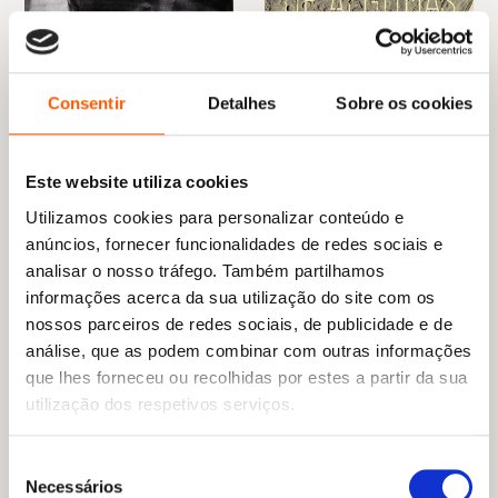
Consentir
Detalhes
Sobre os cookies
Este website utiliza cookies
O
O
19,45
€
13,61
€
preço
preço
Inventário de Algumas
O
O
13,95
€
9,77
€
Utilizamos cookies para personalizar conteúdo e
original
atual
Perdas
preço
preço
Coração tão branco (Livro
anúncios, fornecer funcionalidades de redes sociais e
era:
é:
Judith Schalansky
original
atual
de Bolso)
19,45 €.
13,61 €.
analisar o nosso tráfego. Também partilhamos
era:
é:
Javier Marías
13,95 €.
9,77 €.
informações acerca da sua utilização do site com os
nossos parceiros de redes sociais, de publicidade e de
análise, que as podem combinar com outras informações
que lhes forneceu ou recolhidas por estes a partir da sua
utilização dos respetivos serviços.
Seleção
Necessários
de