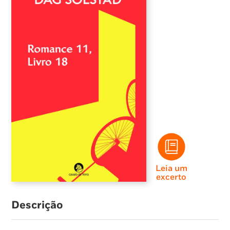
Leia um
excerto
Descrição