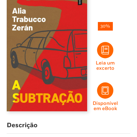
30%
Leia um
excerto
Disponível
em eBook
Descrição