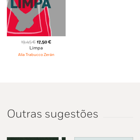
Granta
O
O
19,45
€
17,50
€
preço
preço
Limpa
original
atual
Alia Trabucco Zerán
era:
é:
19,45 €.
17,50 €.
Outras sugestões