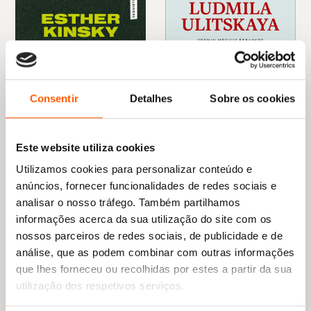
Consentir
Detalhes
Sobre os cookies
Este website utiliza cookies
Utilizamos cookies para personalizar conteúdo e
anúncios, fornecer funcionalidades de redes sociais e
O
O
15,15
€
13,63
€
analisar o nosso tráfego. Também partilhamos
O
O
19,45
€
17,51
€
preço
preço
Sonechka
informações acerca da sua utilização do site com os
preço
preço
Ver Mais Além
original
atual
Ludmila Ulitskaya
original
atual
era:
é:
nossos parceiros de redes sociais, de publicidade e de
Esther Kinsky
era:
é:
15,15 €.
13,63 €.
análise, que as podem combinar com outras informações
19,45 €.
17,51 €.
que lhes forneceu ou recolhidas por estes a partir da sua
utilização dos respetivos serviços.