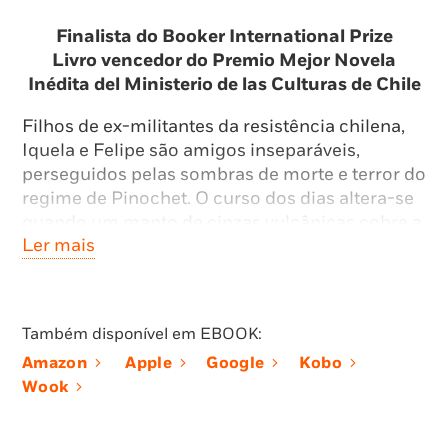
Finalista do Booker International Prize
Livro vencedor do Premio Mejor Novela
Inédita del Ministerio de las Culturas de Chile
Filhos de ex-militantes da resistência chilena,
Iquela e Felipe são amigos inseparáveis,
perseguidos pelas sombras de morte e terror do
regime de Pinochet. O curso dos dias altera-se
quando um manto de cinzas vulcânicas cobre a
Ler mais
cidade, e Paloma, que Iquela conhecera anos
antes, regressa do exílio para repatriar o corpo
de sua mãe, entretanto desviado para o país
vizinho.
Também disponível em EBOOK:
É dado o mote para que estes três jovens
Amazon
Apple
Google
Kobo
adultos se aventurem numa
roadtrip
até à
Wook
Argentina, uma viagem repleta de percalços,
epifanias e expiações, com a missão de cumprir
a última vontade da mãe de Paloma.