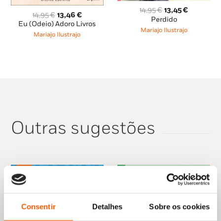
The Bookseller Previews – One to Watch
O
O
14,95
€
13,45
€
O
O
14,95
€
13,46
€
preço
preço
Perdido
preço
preço
Eu (Odeio) Adoro Livros
original
atual
Mariajo Ilustrajo
original
atual
Mariajo Ilustrajo
era:
é:
era:
é:
14,95 €.
13,45 €.
14,95 €.
13,46 €.
Outras sugestões
Consentir
Detalhes
Sobre os cookies