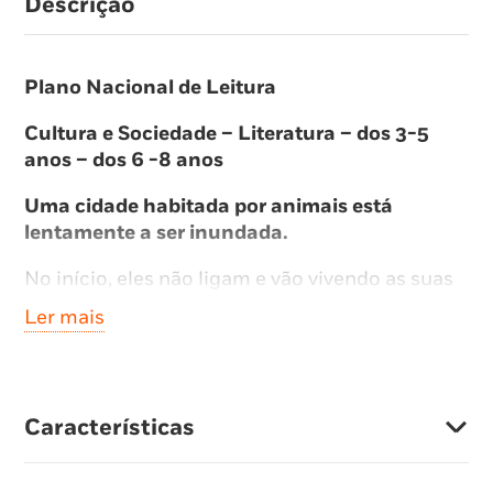
Descrição
Plano Nacional de Leitura
Cultura e Sociedade – Literatura – dos 3-5
anos – dos 6 -8 anos
Uma cidade habitada por animais está
lentamente a ser inundada.
No início, eles não ligam e vão vivendo as suas
vidas atarefados e indiferentes, apenas um
Ler mais
pequeno animal se apercebe e chama a
atenção dos outros.
Só quando a água atinge uma altura
Características
desmesurada, que eles não podem mais
ignorar, é que começam a trabalhar juntos para
salvar sua cidade.