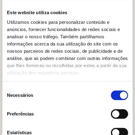
Este website utiliza cookies
Utilizamos cookies para personalizar conteúdo e
O
O
O
O
13,95
€
12,56
€
8,85
€
7,97
€
anúncios, fornecer funcionalidades de redes sociais e
preço
preço
preço
preço
Princesa Poppy: As Árvores
Partida, largada, resgate!
analisar o nosso tráfego. Também partilhamos
original
atual
original
atual
São Nossas Amigas
(Patrulha Pata)
era:
é:
era:
é:
informações acerca da sua utilização do site com os
Janey Louise Jones
Nickelodeon
13,95 €.
12,56 €.
8,85 €.
7,97 €.
nossos parceiros de redes sociais, de publicidade e de
análise, que as podem combinar com outras informações
que lhes forneceu ou recolhidas por estes a partir da sua
utilização dos respetivos serviços.
Seleção
Necessários
de
consentimento
Preferências
O
O
5,99
€
5,39
€
O
O
8,45
€
7,60
€
preço
preço
Os Meus Primeiros Contos
Estatísticas