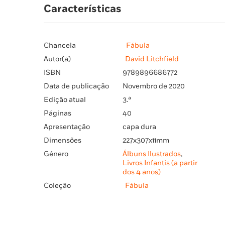
Características
Chancela
Fábula
Autor(a)
David Litchfield
ISBN
9789896686772
Data de publicação
Novembro de 2020
Edição atual
3.ª
Páginas
40
Apresentação
capa dura
Dimensões
227x307x11mm
Género
Álbuns Ilustrados
,
Livros Infantis (a partir
dos 4 anos)
Coleção
Fábula