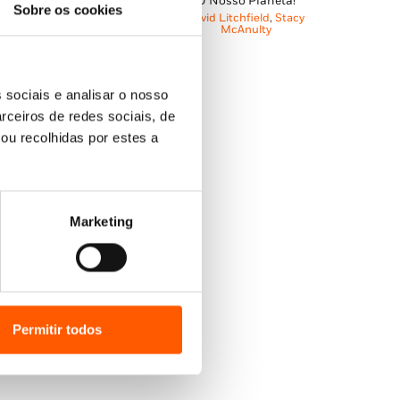
O Nosso Planeta!
preço
preço
Sobre os cookies
O
O
13,95
€
12,56
€
David Litchfield
,
Stacy
original
atual
McAnulty
O Dinossauro da Casa ao
preço
preço
era:
é:
Lado
original
atual
14,95 €.
13,46 €.
David Litchfield
era:
é:
 sociais e analisar o nosso
13,95 €.
12,56 €.
rceiros de redes sociais, de
ou recolhidas por estes a
Marketing
Permitir todos