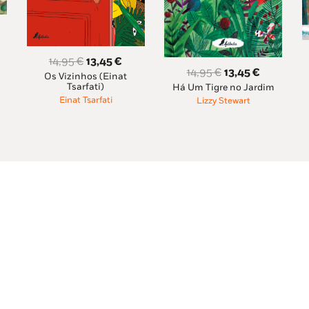
ço
O
O
14,95
€
13,45
€
al
O
O
14,95
€
13,45
€
Os Vizinhos (Einat
preço
preço
Tsarfati)
Há Um Tigre no Jardim
preço
preço
original
atual
93 €.
Einat Tsarfati
Lizzy Stewart
original
atual
era:
é:
era:
é:
14,95 €.
13,45 €.
14,95 €.
13,45 €.