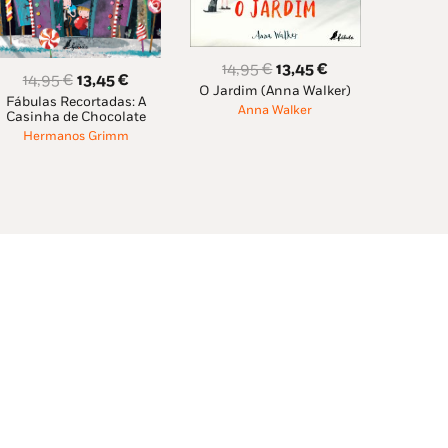
O
O
14,95
€
13,45
€
O
O
14,95
€
13,45
€
O Jardim (Anna Walker)
preço
preço
Fábulas Recortadas: A
preço
preço
Anna Walker
original
atual
Casinha de Chocolate
original
atual
Hermanos Grimm
era:
é:
era:
é:
14,95 €.
13,45 €.
14,95 €.
13,45 €.