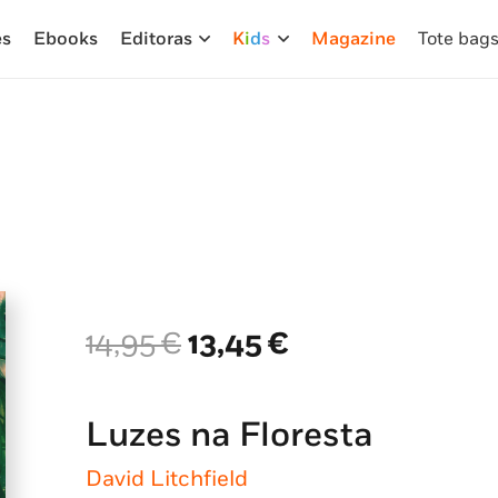
es
Ebooks
Editoras
K
i
d
s
Magazine
Tote bag
O
O
14,95
€
13,45
€
preço
preço
original
atual
era:
é:
Luzes na Floresta
14,95 €.
13,45 €.
David Litchfield