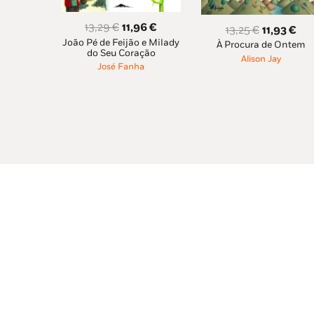
O
O
13,29
€
11,96
€
O
O
13,25
€
11,93
€
João Pé de Feijão e Milady
preço
preço
À Procura de Ontem
preço
pre
do Seu Coração
Alison Jay
original
atual
original
atu
José Fanha
era:
é:
era:
é:
13,29 €.
11,96 €.
13,25 €.
11,