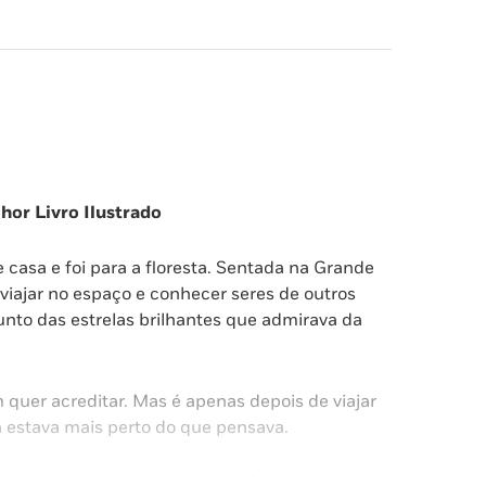
or Livro Ilustrado
 casa e foi para a floresta. Sentada na Grande
viajar no espaço e conhecer seres de outros
unto das estrelas brilhantes que admirava da
 quer acreditar. Mas é apenas depois de viajar
 estava mais perto do que pensava.
so e reconfortante, sobre laços familiares e a