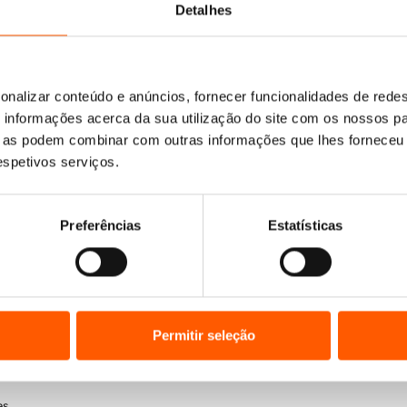
Detalhes
O
O
14,95
€
13,46
€
O
O
14,39
€
12,95
€
O Rapaz Natal da Loja de
preço
preço
eço
O Gigante Secreto do Avô
preço
preço
Brinquedos dos Irmãos
sa
David Litchfield
original
atual
al
original
atual
Claus
onalizar conteúdo e anúncios, fornecer funcionalidades de redes
era:
é:
era:
é:
David Litchfield
informações acerca da sua utilização do site com os nossos pa
14,95 €.
13,46 €.
45 €.
14,39 €.
12,95 €.
ue as podem combinar com outras informações que lhes forneceu 
respetivos serviços.
Preferências
Estatísticas
Permitir seleção
es