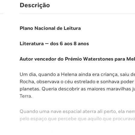
Descrição
Plano Nacional de Leitura
Literatura — dos 6 aos 8 anos
Autor vencedor do Prémio Waterstones para Melh
Um dia, quando a Helena ainda era criança, saiu de
Rocha, observava o céu estrelado e sonhava poder 
planetas. Queria descobrir as maiores maravilhas j
Terra.
Quando uma nave espacial aterra ali perto, ela nem
pelo espaço que percebe que aquilo que procurava
Uma história feliz e nostálgica, com espírito caloro