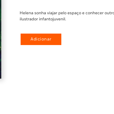
Helena sonha viajar pelo espaço e conhecer outr
ilustrador infantojuvenil.
Adicionar
Quantidade
de
Luzes
na
Floresta