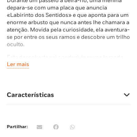
Durante um passeio à beira-rio, uma menina
depara-se com uma placa que anuncia
«Labirinto dos Sentidos» e que aponta para um
enorme arbusto que nunca antes lhe chamara a
atenção. Movida pela curiosidade, ela aventura-
se por entre os seus ramos e descobre um trilho
oculto.
Esta descoberta vai conduzi-la numa jornada
Ler mais
pelo misterioso labirinto que é a mente
humana. E serão os amigos peculiares que faz
ao longo desta expedição que lhe vão dar
respostas às suas dúvidas, estimulando-a a
ponderar sobre a realidade, as limitações dos
Características
sentidos, e as semelhanças entre nós e os
outros animais.
Um livro fascinante escrito pela filósofa e
Partilhar:
neurocientista Laura Luz Silva e ilustrado por
Ana Luísa Oliveira, para leitores curiosos e