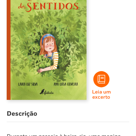
Leia um
excerto
Descrição