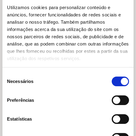
Utilizamos cookies para personalizar conteúdo e
anúncios, fornecer funcionalidades de redes sociais e
analisar o nosso tráfego. Também partilhamos
O
O
16,99
€
11,89
€
O
O
16,59
€
14,93
€
informações acerca da sua utilização do site com os
preço
preço
O Diário de um Banana 15:
preço
preço
Aru Shah 1: O Fim do Tempo
original
atual
Bater no Fundo
original
atual
nossos parceiros de redes sociais, de publicidade e de
Roshani Chokshi
era:
é:
era:
é:
Jeff Kinney
análise, que as podem combinar com outras informações
16,99 €.
11,89 €.
16,59 €.
14,93 €.
que lhes forneceu ou recolhidas por estes a partir da sua
utilização dos respetivos serviços.
Seleção
Necessários
de
consentimento
Preferências
Estatísticas