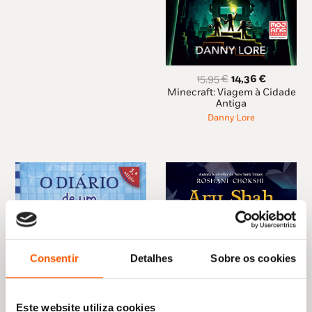
O
O
15,95
€
14,36
€
preço
preço
Minecraft: Viagem à Cidade
original
atual
Antiga
era:
é:
Danny Lore
15,95 €.
14,36 €.
Consentir
Detalhes
Sobre os cookies
Este website utiliza cookies