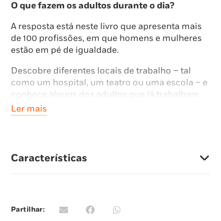
O que fazem os adultos durante o dia?
A resposta está neste livro que apresenta mais
de 100 profissões, em que homens e mulheres
estão em pé de igualdade.
Descobre diferentes locais de trabalho – tal
como um hospital, um teatro ou uma escola – e
conhece alguns dos adultos que lá trabalham.
Ler mais
Este é o livro perfeito para te ajudar a escolher
uma profissão ou pensar naquilo que vais
querer fazer quando cresceres!
Características
Partilhar: