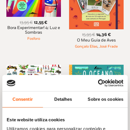
O
O
13,95
€
12,55
€
preço
preço
Bora Experimentar! 4: Luz e
original
atual
Sombras
O
O
15,95
€
14,36
€
era:
é:
Fosforo
preço
preço
O Meu Guia de Aves
13,95 €.
12,55 €.
original
atual
Gonçalo Elias
,
José Frade
era:
é:
15,95 €.
14,36 €.
Consentir
Detalhes
Sobre os cookies
Este website utiliza cookies
Utilizamos cookies para personalizar conteúdo e