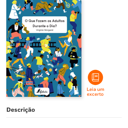
Leia um
excerto
Descrição