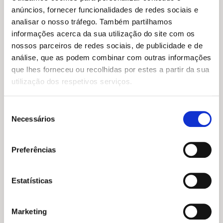
anúncios, fornecer funcionalidades de redes sociais e
O
O
16,50
€
14,85
€
preço
preço
Atlas de curiosidades
analisar o nosso tráfego. Também partilhamos
O
O
13,99
€
12,59
€
original
atual
Kristina Stephenson
informações acerca da sua utilização do site com os
preço
preço
Vida na Terra: O Oceano
era:
é:
original
atual
nossos parceiros de redes sociais, de publicidade e de
16,50 €.
14,85 €.
Heather Alexander
era:
é:
análise, que as podem combinar com outras informações
13,99 €.
12,59 €.
que lhes forneceu ou recolhidas por estes a partir da sua
utilização dos respetivos serviços.
Seleção
Necessários
de
consentimento
Preferências
Estatísticas
O
O
15,45
€
13,90
€
preço
preço
Plantas Engenhosas
Marketing
original
atual
Clive Gifford