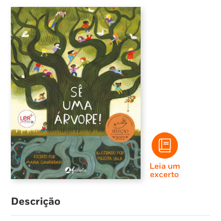
Leia um
excerto
Descrição