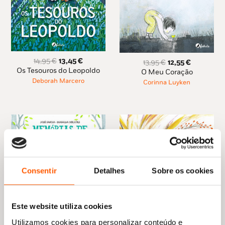
O
O
14,95
€
13,45
€
O
O
13,95
€
12,55
€
preço
preço
Os Tesouros do Leopoldo
preço
preço
O Meu Coração
original
atual
original
atual
Deborah Marcero
Corinna Luyken
era:
é:
era:
é:
14,95 €.
13,45 €.
13,95 €.
12,55 €.
Consentir
Detalhes
Sobre os cookies
Este website utiliza cookies
O
O
13,29
€
11,96
€
Utilizamos cookies para personalizar conteúdo e
preço
preço