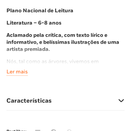
Plano Nacional de Leitura
Literatura – 6-8 anos
Aclamado pela crítica, com texto lírico e
informativo, e belíssimas ilustrações de uma
artista premiada.
Nós, tal como as árvores, vivemos em
comunidade. Partilhamos informação e
Ler mais
alimentos, tomamos conta uns dos outros, e
sabemos que, juntos, somos mais fortes.
Nesta maravilhosa celebração da Natureza, as
Características
autoras comparam-nos à beleza e grandeza das
árvores, e mostram-nos de que forma elas nos
podem inspirar a sermos pessoas melhores.
Seleção Caminhos de Leitura 2022