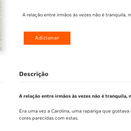
A relação entre irmãos às vezes não é tranquila, 
Adicionar
Quantidade
de
Ter
Um
Irmão
Descrição
É…
A relação entre irmãos às vezes não é tranquila, 
Era uma vez a Carolina, uma rapariga que gostava de
cores parecidas com estas.