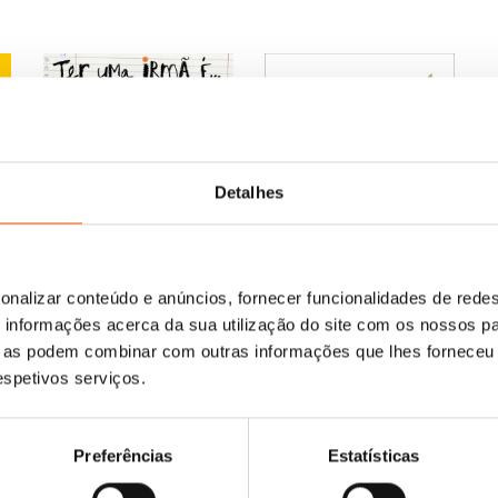
Detalhes
O
O
13,29
€
11,96
€
O
O
13,95
€
12,55
€
Ter Uma Irmã É…
preço
preço
m:
eço
onalizar conteúdo e anúncios, fornecer funcionalidades de redes
Descobre Outra Vez o 123
preço
preço
s
Lara Xavier
original
atual
al
informações acerca da sua utilização do site com os nossos pa
Lara Xavier
original
atual
era:
é:
ue as podem combinar com outras informações que lhes forneceu 
era:
é:
13,29 €.
11,96 €.
45 €.
respetivos serviços.
13,95 €.
12,55 €.
Preferências
Estatísticas