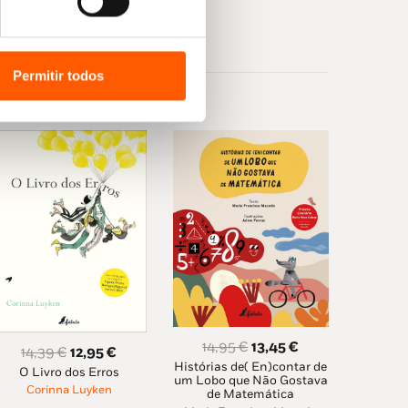
Permitir todos
O
O
14,95
€
13,45
€
O
O
14,39
€
12,95
€
Histórias de( En)contar de
preço
preço
O Livro dos Erros
preço
preço
um Lobo que Não Gostava
original
atual
Corinna Luyken
de Matemática
original
atual