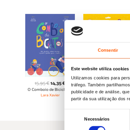
Consentir
Este website utiliza cookies
O
O
14,95
€
13,45
€
Semana Sim, Semana Si
preço
pr
Utilizamos cookies para pers
Porque Não Há Semana
O
O
15,95
€
14,35
€
original
atu
tráfego. Também partilhamos 
Não quando Tens Duas
Casas
O Comboio de Bicicletas
preço
preço
era:
é:
publicidade e de análise, q
Lara Xavier
Lara Xavier
original
atual
14,95 €.
13,
partir da sua utilização dos 
era:
é:
15,95 €.
14,35 €.
Seleção
Necessários
de
consentimento