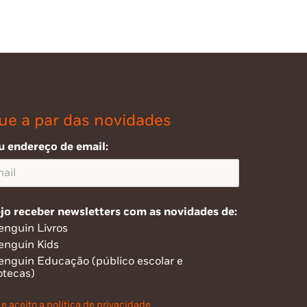
ue a par das novidades
u endereço de email:
jo receber newsletters com as novidades de:
enguin Livros
enguin Kids
enguin Educação (público escolar e
otecas)
 e aceito a política de privacidade