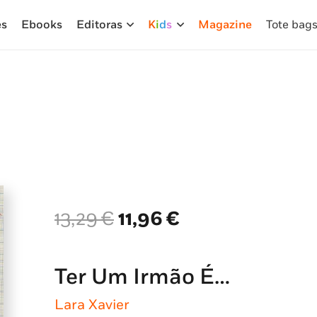
es
Ebooks
Editoras
K
i
d
s
Magazine
Tote bag
O
O
13,29
€
11,96
€
preço
preço
original
atual
era:
é:
Ter Um Irmão É…
13,29 €.
11,96 €.
Lara Xavier