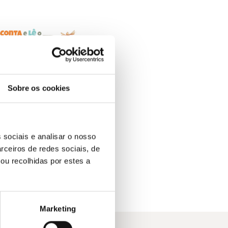
Sobre os cookies
O
O
13,95
€
12,55
€
Conta e Lê o ABC
preço
preço
 sociais e analisar o nosso
Lara Xavier
original
atual
rceiros de redes sociais, de
era:
é:
ou recolhidas por estes a
13,95 €.
12,55 €.
Marketing