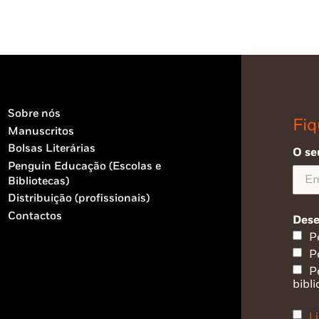
Sobre nós
Fiq
Manuscritos
Bolsas Literárias
O se
Penguin Educação (Escolas e
Bibliotecas)
Distribuição (profissionais)
Contactos
Dese
P
P
P
bibli
Li