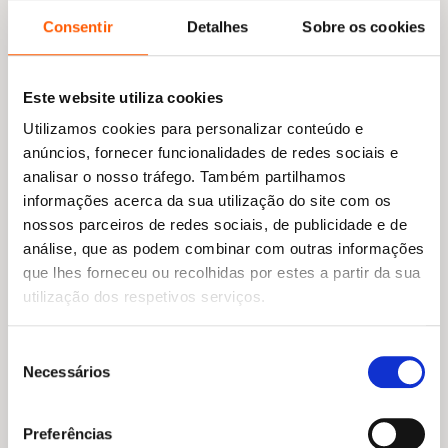
Consentir
Detalhes
Sobre os cookies
Este website utiliza cookies
Utilizamos cookies para personalizar conteúdo e
anúncios, fornecer funcionalidades de redes sociais e
analisar o nosso tráfego. Também partilhamos
informações acerca da sua utilização do site com os
nossos parceiros de redes sociais, de publicidade e de
análise, que as podem combinar com outras informações
que lhes forneceu ou recolhidas por estes a partir da sua
O
O
17,55
€
15,80
€
O
O
18,45
€
16,60
€
preço
preço
utilização dos respetivos serviços.
A magia do silêncio
preço
preço
Guia para Viagens
original
atual
Kankyo Tannier
original
atual
Inspiradoras: Lugares
era:
é:
Espirituais
era:
é:
17,55 €.
15,80 €.
Seleção
18,45 €.
16,60 €.
Sarah Louise Baxter
Necessários
de
consentimento
Preferências