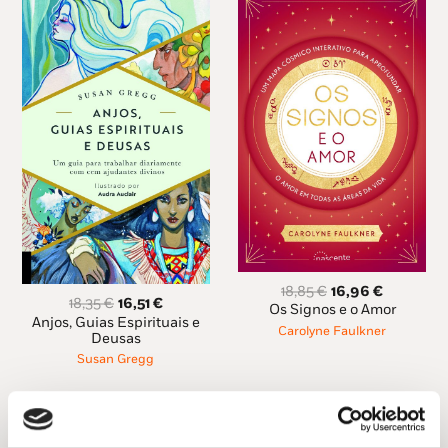
O
O
18,85
€
16,96
€
O
O
18,35
€
16,51
€
preço
preço
Os Signos e o Amor
preço
preço
Anjos, Guias Espirituais e
original
atual
Carolyne Faulkner
original
atual
Deusas
era:
é:
era:
é:
Susan Gregg
18,85 €.
16,96 €.
18,35 €.
16,51 €.