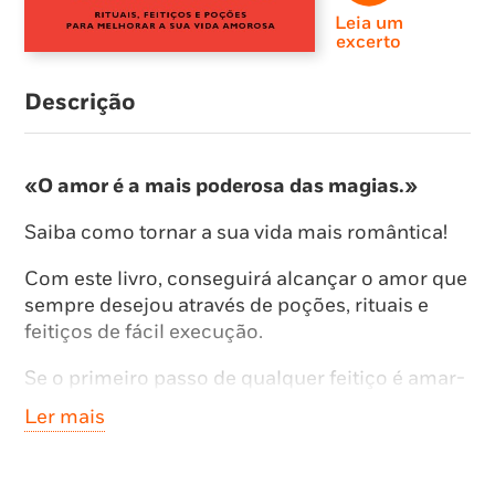
Leia um
excerto
Descrição
«O amor é a mais poderosa das magias.»
Saiba como tornar a sua vida mais romântica!
Com este livro, conseguirá alcançar o amor que
sempre desejou através de poções, rituais e
feitiços de fácil execução.
Se o primeiro passo de qualquer feitiço é amar-
se a si mesmo, este guia especial lança
Ler mais
preciosas dicas para aumentar o amor-próprio.
Mas não é só! Também encontra soluções para
atrair a pessoa amada, ter mais chama no amor,