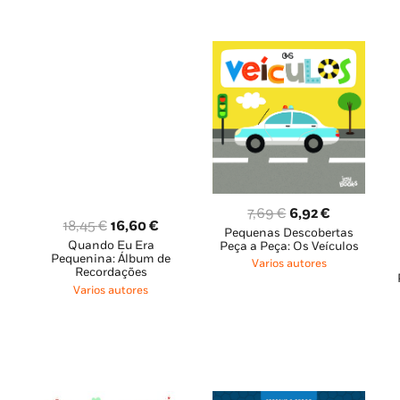
O
O
7,69
€
6,92
€
O
O
18,45
€
16,60
€
Pequenas Descobertas
preço
preço
Quando Eu Era
preço
preço
Peça a Peça: Os Veículos
original
atual
Pequenina: Álbum de
Varios autores
original
atual
Recordações
era:
é:
era:
é:
Varios autores
7,69 €.
6,92 €.
o
18,45 €.
16,60 €.
l
€.