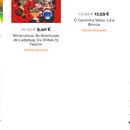
O
O
13,99
€
12,59
€
O Carrinho Veloz: Lê e
preço
preço
Brinca
original
atual
O
O
10,45
€
9,40
€
Varios autores
era:
é:
:
ço
Miraculous: As Aventuras
preço
preço
de Ladybug: Os Vilões 13:
13,99 €.
12,59 €.
al
original
atual
Festim
era:
é:
Varios autores
 €.
10,45 €.
9,40 €.