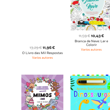
O
O
11,59
€
10,43
€
Branca de Neve: Ler e
preço
pre
Colorir
O
O
original
atu
13,29
€
11,96
€
Varios autores
O Livro das Mil Respostas
preço
preço
era:
é:
Varios autores
original
atual
11,59 €.
10,
era:
é:
13,29 €.
11,96 €.