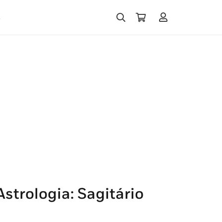
s
strologia: Sagitário