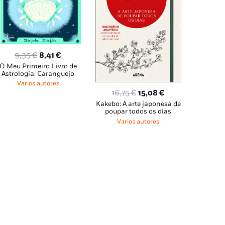
O
O
9,35
€
8,41
€
O Meu Primeiro Livro de
preço
preço
Astrologia: Caranguejo
original
atual
Varios autores
era:
é:
O
O
16,75
€
15,08
€
9,35 €.
8,41 €.
Kakebo: A arte japonesa de
preço
preço
poupar todos os dias
original
atual
Varios autores
era:
é:
16,75 €.
15,08 €.