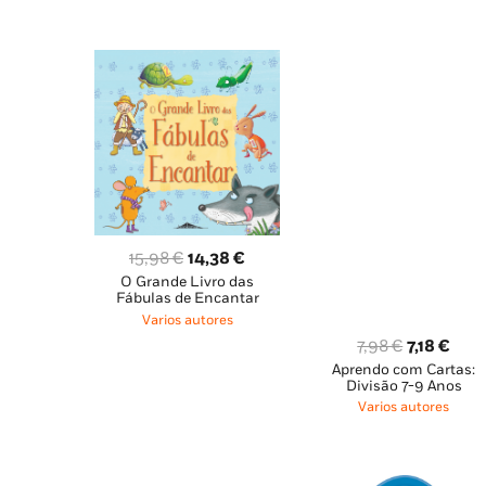
O
O
15,98
€
14,38
€
O Grande Livro das
preço
preço
Fábulas de Encantar
original
atual
Varios autores
era:
é:
O
O
7,98
€
7,18
€
15,98 €.
14,38 €.
Aprendo com Cartas:
preço
preç
Divisão 7-9 Anos
original
atua
Varios autores
era:
é:
7,98 €.
7,18 