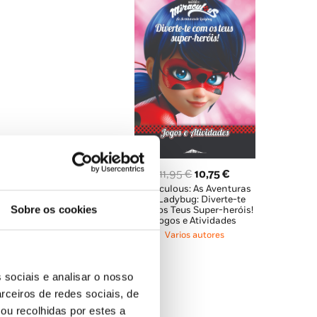
O
O
11,95
€
10,75
€
Miraculous: As Aventuras
preço
preço
O
O
10,95
€
9,85
€
de Ladybug: Diverte-te
original
atual
Miraculous: As Aventuras
preço
preço
Sobre os cookies
com os Teus Super-heróis!
de Ladybug: Histórias e
Jogos e Atividades
era:
é:
original
atual
Atividades 2: Amigos de
Varios autores
Verdade
11,95 €.
10,75 €.
era:
é:
Varios autores
10,95 €.
9,85 €.
 sociais e analisar o nosso
rceiros de redes sociais, de
ou recolhidas por estes a