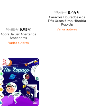
O
O
10,49
€
9,44
€
Caracóis Dourados e os
preço
preço
Três Ursos: Uma História
original
atual
Pop-Up
O
O
10,95
€
9,85
€
era:
é:
Varios autores
Agora Já Sei: Apertar os
preço
preço
10,49 €.
9,44 €.
Atacadores
original
atual
Varios autores
era:
é:
10,95 €.
9,85 €.