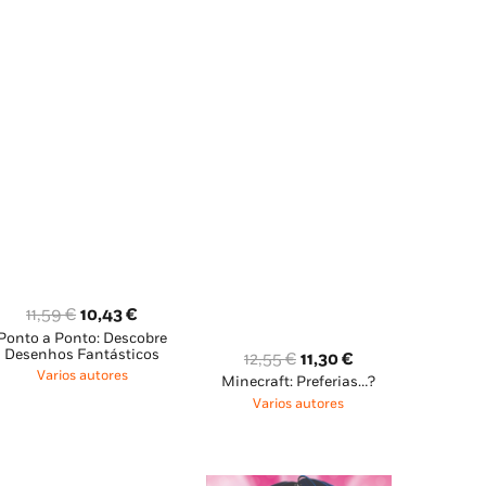
O
O
11,59
€
10,43
€
Ponto a Ponto: Descobre
preço
preço
Desenhos Fantásticos
O
O
12,55
€
11,30
€
original
atual
Varios autores
Minecraft: Preferias…?
preço
preço
era:
é:
Varios autores
original
atual
11,59 €.
10,43 €.
era:
é:
12,55 €.
11,30 €.