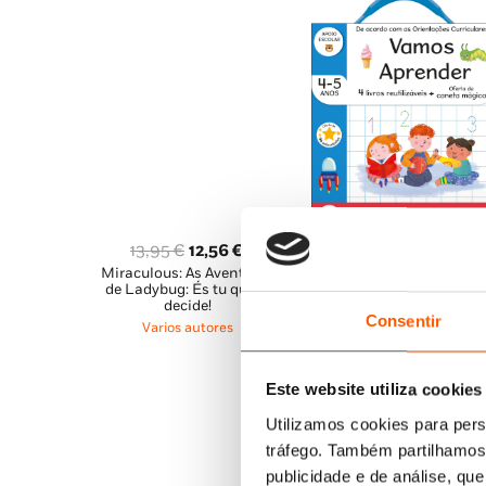
O
O
13,95
€
12,56
€
O
O
13,95
€
12,56
€
Miraculous: As Aventuras
preço
preço
Vamos Aprender 4-5 Ano
preço
pr
de Ladybug: És tu quem
Malinha Escreve e Apag
original
atual
original
atu
decide!
Varios autores
Consentir
era:
é:
Varios autores
era:
é:
13,95 €.
12,56 €.
13,95 €.
12,
Este website utiliza cookies
Utilizamos cookies para pers
tráfego. Também partilhamos 
publicidade e de análise, q