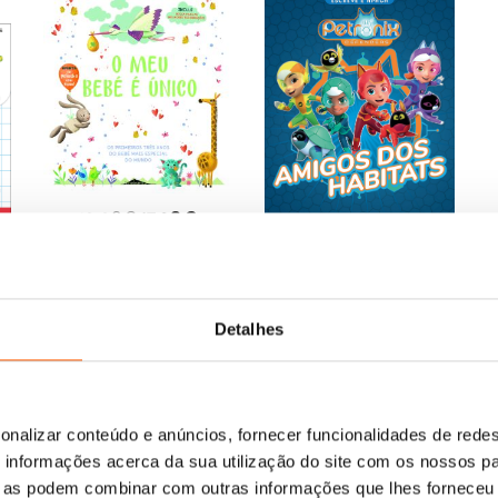
O
O
19,98
€
17,98
€
O Meu Bebé É Único: Os
preço
preço
Primeiros Três Anos do
original
atual
Bebé Mais Especial do
O
O
10,95
€
9,85
€
s:
eço
Mundo
era:
é:
a
Petronix Defenders:
preço
preço
al
Varios autores
Escreve e Apaga: Amigos
19,98 €.
17,98 €.
Detalhes
original
atual
dos habitats
era:
é:
Varios autores
56 €.
10,95 €.
9,85 €.
onalizar conteúdo e anúncios, fornecer funcionalidades de redes
informações acerca da sua utilização do site com os nossos pa
ue as podem combinar com outras informações que lhes forneceu 