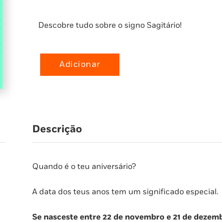
Descobre tudo sobre o signo Sagitário!
Adicionar
Quantidade
de
O
Meu
Primeiro
Descrição
Livro
de
Astrologia:
Sagitário
Quando é o teu aniversário?
A data dos teus anos tem um significado especial.
Se nasceste entre 22 de novembro e 21 de dezembro