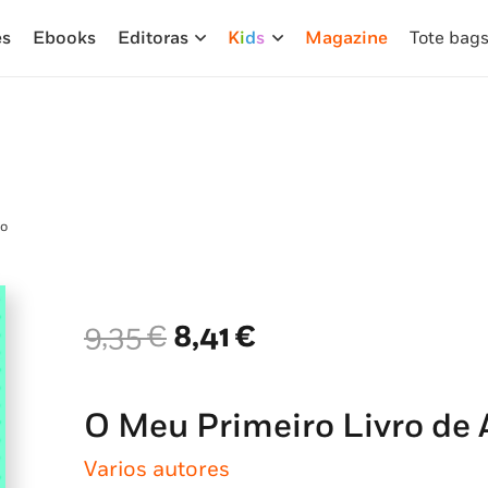
es
Ebooks
Editoras
K
i
d
s
Magazine
Tote bag
io
O
O
9,35
€
8,41
€
preço
preço
original
atual
era:
é:
O Meu Primeiro Livro de A
9,35 €.
8,41 €.
Varios autores