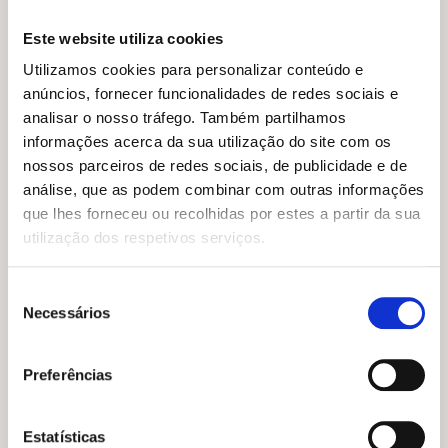
«Um relato pessoal sombrio iluminado por uma
Este website utiliza cookies
incrível liberdade artística.»
Utilizamos cookies para personalizar conteúdo e
LIRE
anúncios, fornecer funcionalidades de redes sociais e
analisar o nosso tráfego. Também partilhamos
informações acerca da sua utilização do site com os
«Um olhar novo e visceral sobre o tema da
O
O
20,45
€
18,41
€
nossos parceiros de redes sociais, de publicidade e de
saúde mental, da queda no vazio após um
preço
preço
O Grande Panda e o
análise, que as podem combinar com outras informações
original
atual
drama.»
Pequeno Dragão
era:
é:
que lhes forneceu ou recolhidas por estes a partir da sua
James Norbury
L’Avenir
20,45 €.
18,41 €.
O
O
16,65
€
14,98
€
utilização dos respetivos serviços.
preço
preço
Quando Soube Que Era Gay
«Um magnífico e muito original testemunho de
original
atual
Eleanor Crewes
amor entre mãe e filha.»
era:
é:
Seleção
16,65 €.
14,98 €.
L’Obs
Necessários
de
consentimento
Preferências
Estatísticas