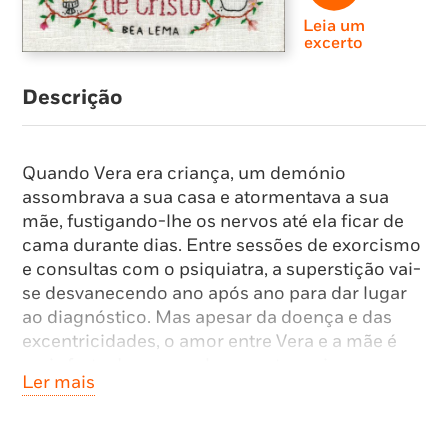
Leia um
excerto
Descrição
Quando Vera era criança, um demónio
assombrava a sua casa e atormentava a sua
mãe, fustigando-lhe os nervos até ela ficar de
cama durante dias. Entre sessões de exorcismo
e consultas com o psiquiatra, a superstição vai-
se desvanecendo ano após ano para dar lugar
ao diagnóstico. Mas apesar da doença e das
excentricidades, o amor entre Vera e a mãe é
mais forte do que qualquer outra coisa, capaz
Ler mais
de sobreviver à passagem do tempo, às
tormentas e ao estigma da sociedade.