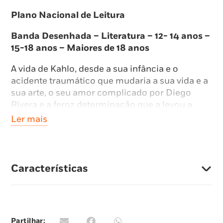
Plano Nacional de Leitura
Banda Desenhada – Literatura – 12- 14 anos –
15-18 anos – Maiores de 18 anos
A vida de Kahlo, desde a sua infância e o
acidente traumático que mudaria a sua vida e a
sua arte, o seu amor complicado por Diego
Rivera e a feroz determinação que a levou a
tornar-se uma grande artista.
Ler mais
Inspirado pelas experiências da icónica pintora
mexicana, este livro oferece um belo passeio
ilustrado pela vida e obra de Frida Kahlo.
Características
Os elogios da crítica:
«Uma edição muito cuidada na qual Hesse
trabalhou durante um ano. ‘De tudo o que
Partilhar: