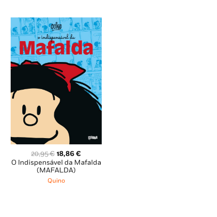
O
O
20,95
€
18,86
€
preço
preço
O Indispensável da Mafalda
original
atual
(MAFALDA)
era:
é:
Quino
20,95 €.
18,86 €.