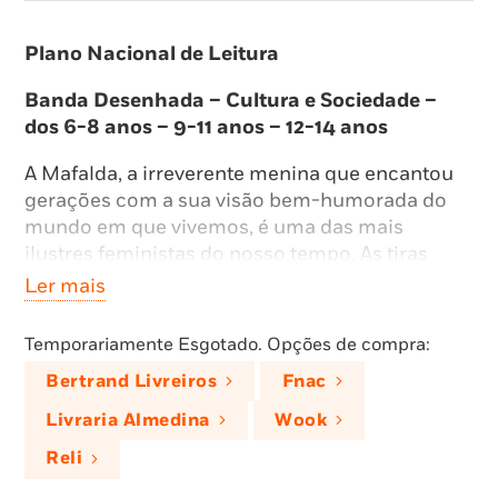
Plano Nacional de Leitura
Banda Desenhada – Cultura e Sociedade –
dos 6-8 anos – 9-11 anos – 12-14 anos
A Mafalda, a irreverente menina que encantou
gerações com a sua visão bem-humorada do
mundo em que vivemos, é uma das mais
ilustres feministas do nosso tempo. As tiras
reunidas neste volume dão bem conta do
Ler mais
caráter feminista desta criança que, aos seis
anos, questiona o papel da mulher no mundo, e
Temporariamente Esgotado. Opções de compra:
que não está disposta a tornar-se uma dona de
Bertrand Livreiros
Fnac
casa de classe média dedicada às tarefas
domésticas.
Livraria Almedina
Wook
Reli
Sessenta anos após a sua criação, e com a luta
pelos direitos das mulheres mais do que nunca