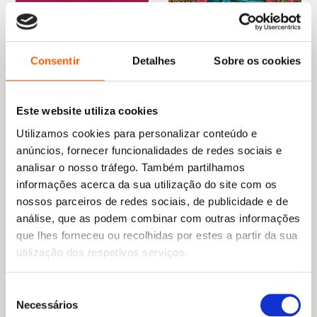
O
O
17,45
€
12,21
€
O
O
20,45
€
18,40
€
preço
preço
Lore Olympus: Volume 1
preço
preço
António Variações, uma
original
atual
(parte 1)
original
atual
biografia
era:
é:
Rachel Smythe
era:
é:
Consentir
Detalhes
Sobre os cookies
Helena Morais Soares
,
Bruno
17,45 €.
12,21 €.
20,45 €.
18,40 €.
Horta
Este website utiliza cookies
Utilizamos cookies para personalizar conteúdo e
anúncios, fornecer funcionalidades de redes sociais e
analisar o nosso tráfego. Também partilhamos
informações acerca da sua utilização do site com os
nossos parceiros de redes sociais, de publicidade e de
análise, que as podem combinar com outras informações
que lhes forneceu ou recolhidas por estes a partir da sua
utilização dos respetivos serviços.
O
O
14,65
€
13,19
€
preço
preço
O que é o amor?
Seleção
original
atual
(MAFALDA)
O
O
14,95
€
13,46
€
Necessários
de
era:
é:
Quino
preço
preço