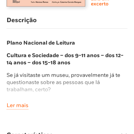
excerto
Descrição
Plano Nacional de Leitura
Cultura e Sociedade – dos 9-11 anos – dos 12-
14 anos – dos 15-18 anos
Se já visitaste um museu, provavelmente já te
questionaste sobre as pessoas que lá
trabalham, certo?
Se nunca te passou pela cabeça, chegou a hora
Ler mais
de pores mãos à obra e descobrir tudo sobre
museologia!
Pode acontecer chegares ao fim deste livro e