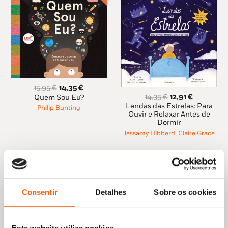
O
O
15,95
€
14,35
€
O
O
preço
preço
14,35
€
12,91
€
Quem Sou Eu?
preço
preço
original
atual
Lendas das Estrelas: Para
Philip Bunting
original
atual
era:
é:
Ouvir e Relaxar Antes de
Dormir
era:
é:
15,95 €.
14,35 €.
14,35 €.
12,91 €.
Jessamy Hibberd
,
Claire Grace
Consentir
Detalhes
Sobre os cookies