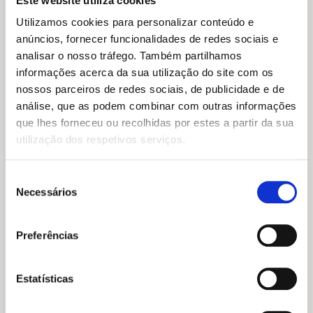
Este website utiliza cookies
Utilizamos cookies para personalizar conteúdo e
anúncios, fornecer funcionalidades de redes sociais e
analisar o nosso tráfego. Também partilhamos
O
O
informações acerca da sua utilização do site com os
16,65
€
14,98
€
preço
preço
O Grande Livro dos Animais
nossos parceiros de redes sociais, de publicidade e de
original
atual
Mitológicos
análise, que as podem combinar com outras informações
era:
é:
O
O
Giuseppe D'Anna
15,95
€
14,36
€
16,65 €.
14,98 €.
que lhes forneceu ou recolhidas por estes a partir da sua
preço
preço
Todos Viajam
original
atual
utilização dos respetivos serviços.
Kristin Roskifte
era:
é:
15,95 €.
14,36 €.
Seleção
Necessários
de
consentimento
Preferências
Estatísticas