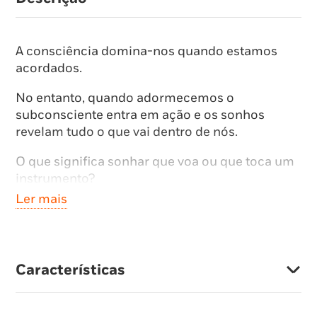
A consciência domina-nos quando estamos
acordados.
No entanto, quando adormecemos o
subconsciente entra em ação e os sonhos
revelam tudo o que vai dentro de nós.
O que significa sonhar que voa ou que toca um
instrumento?
Ler mais
E se sonhar com alguém famoso, com tendas,
naves espaciais, ursos, arco-íris ou sereias?
Tudo tem uma resposta, e é aqui que a irá
Características
encontrar.
Com este livro aprenderá a decifrar todos os