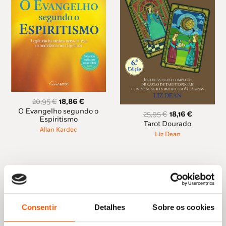
O
O
20,95
€
18,86
€
preço
preço
O Evangelho segundo o
O
O
25,95
€
18,16
€
original
atual
Espiritismo
preço
preço
Tarot Dourado
era:
é:
Allan Kardec
original
atual
Liz Dean
20,95 €.
18,86 €.
era:
é:
25,95 €.
18,16 €.
Consentir
Detalhes
Sobre os cookies