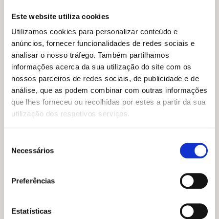
Este website utiliza cookies
Utilizamos cookies para personalizar conteúdo e
anúncios, fornecer funcionalidades de redes sociais e
analisar o nosso tráfego. Também partilhamos
informações acerca da sua utilização do site com os
nossos parceiros de redes sociais, de publicidade e de
O
O
O
O
análise, que as podem combinar com outras informações
19,85
€
17,87
€
17,55
€
15,79
€
preço
preço
preço
preço
Nostradamus: As Profecias
O Sorriso do Buda
que lhes forneceu ou recolhidas por estes a partir da sua
original
atual
original
atual
Completas para o Futuro
Paulo Borges
utilização dos respetivos serviços.
era:
é:
era:
é:
Mario Reading
19,85 €.
17,87 €.
17,55 €.
15,79 €.
Seleção
Necessários
de
consentimento
Preferências
Estatísticas