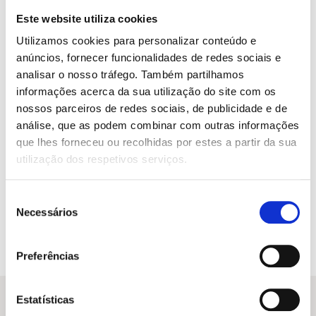
Este website utiliza cookies
Utilizamos cookies para personalizar conteúdo e
anúncios, fornecer funcionalidades de redes sociais e
analisar o nosso tráfego. Também partilhamos
informações acerca da sua utilização do site com os
nossos parceiros de redes sociais, de publicidade e de
análise, que as podem combinar com outras informações
que lhes forneceu ou recolhidas por estes a partir da sua
utilização dos respetivos serviços.
O
O
17,45
€
15,71
€
preço
preço
O Poder do Pêndulo (edição
Seleção
original
atual
revista e aumentada)
era:
é:
Necessários
Sofia Rito
de
17,45 €.
15,71 €.
consentimento
Preferências
Estatísticas