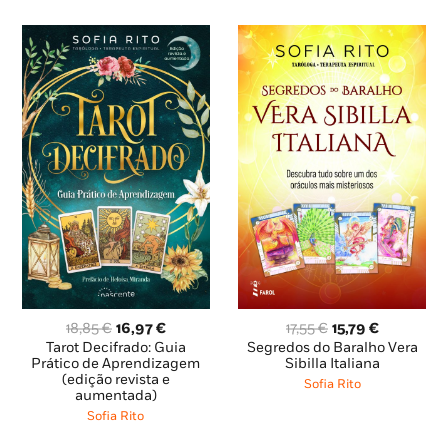
O
O
O
O
18,85
€
16,97
€
17,55
€
15,79
€
preço
preço
preço
preço
Tarot Decifrado: Guia
Segredos do Baralho Vera
original
atual
original
atual
Prático de Aprendizagem
Sibilla Italiana
(edição revista e
era:
é:
era:
é:
Sofia Rito
aumentada)
18,85 €.
16,97 €.
17,55 €.
15,79 €.
Sofia Rito