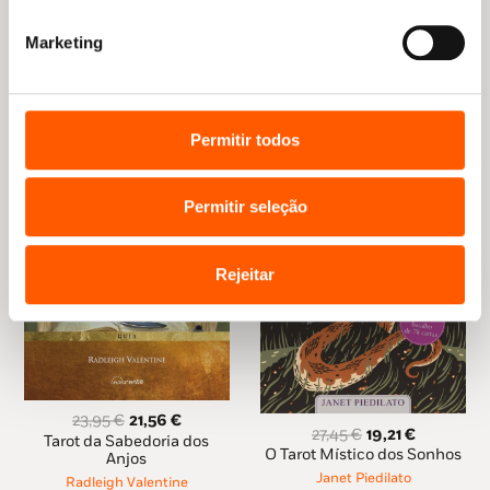
Outras sugestões
Marketing
Permitir todos
Permitir seleção
Rejeitar
O
O
23,95
€
21,56
€
O
O
27,45
€
19,21
€
preço
preço
Tarot da Sabedoria dos
preço
preço
O Tarot Místico dos Sonhos
original
atual
Anjos
original
atual
era:
é:
Janet Piedilato
Radleigh Valentine