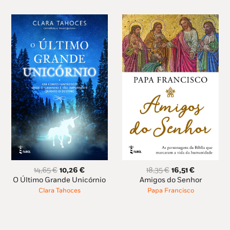
O
O
O
O
14,65
€
10,26
€
18,35
€
16,51
€
preço
preço
preço
preço
O Último Grande Unicórnio
Amigos do Senhor
original
atual
original
atual
Clara Tahoces
Papa Francisco
era:
é:
era:
é:
14,65 €.
10,26 €.
18,35 €.
16,51 €.