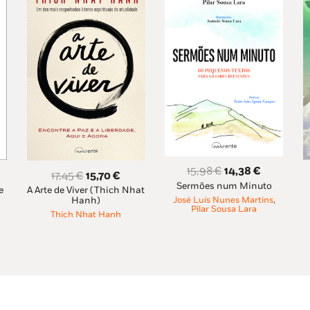
O
O
15,98
€
14,38
€
O
O
17,45
€
15,70
€
Sermões num Minuto
preço
preço
e
eço
A Arte de Viver (Thich Nhat
preço
preço
José Luís Nunes Martins
,
Hanh)
original
atual
ual
original
atual
Pilar Sousa Lara
Thich Nhat Hanh
era:
é:
era:
é:
15,98 €.
14,38 €.
41 €.
17,45 €.
15,70 €.