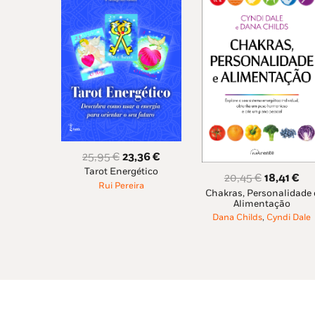
O
O
25,95
€
23,36
€
Tarot Energético
preço
preço
O
O
20,45
€
18,41
€
Rui Pereira
original
atual
Chakras, Personalidade 
preço
pr
Alimentação
era:
é:
original
at
Dana Childs
,
Cyndi Dale
25,95 €.
23,36 €.
era:
é:
20,45 €.
18,