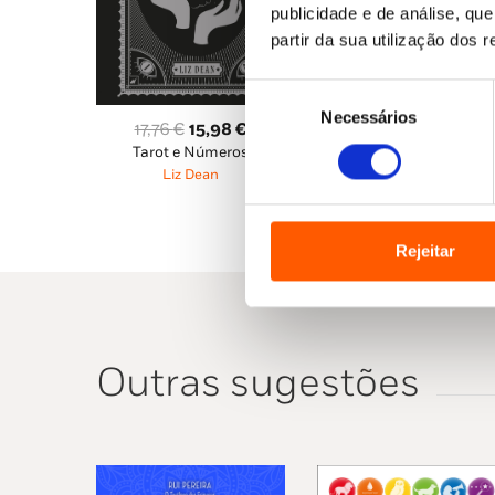
publicidade e de análise, q
partir da sua utilização dos 
O
O
22,95
€
20,66
€
Seleção
O Guia Completo de
preço
pr
Adivinhação
Necessários
de
original
at
O
O
17,76
€
15,98
€
Liz Dean
consentimento
era:
é:
Tarot e Números
preço
preço
22,95 €.
20
Liz Dean
original
atual
era:
é:
17,76 €.
15,98 €.
Rejeitar
Outras sugestões