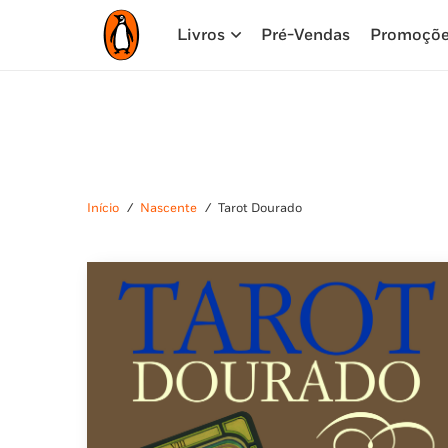
Livros
Pré-Vendas
Promoçõ
Início
/
Nascente
/
Tarot Dourado