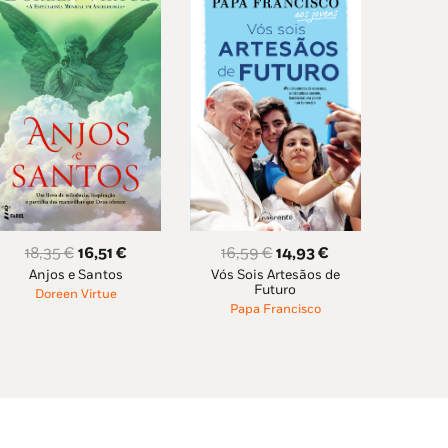
O
O
O
O
16,59
€
14,93
€
18,35
€
16,51
€
Vós Sois Artesãos de
preço
preço
Anjos e Santos
preço
preço
Futuro
Doreen Virtue
original
atual
original
atual
Papa Francisco
era:
é:
era:
é:
16,59 €.
14,93 €.
18,35 €.
16,51 €.