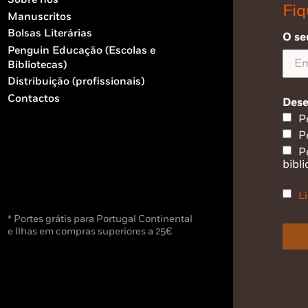
Fiq
Manuscritos
Bolsas Literárias
O se
Penguin Educação (Escolas e
Bibliotecas)
Distribuição (profissionais)
Contactos
Dese
P
P
P
bibli
Li
* Portes grátis para Portugal Continental
e Ilhas em compras superiores a 25€