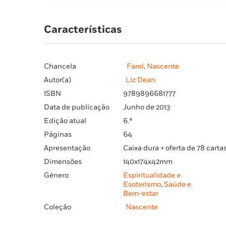
Características
Chancela
Farol
,
Nascente
Autor(a)
Liz Dean
ISBN
9789896681777
Data de publicação
Junho de 2013
Edição atual
6.ª
Páginas
64
Apresentação
Caixa dura + oferta de 78 carta
Dimensões
140x174x42mm
Género
Espiritualidade e
Esoterismo
,
Saúde e
Bem-estar
Coleção
Nascente