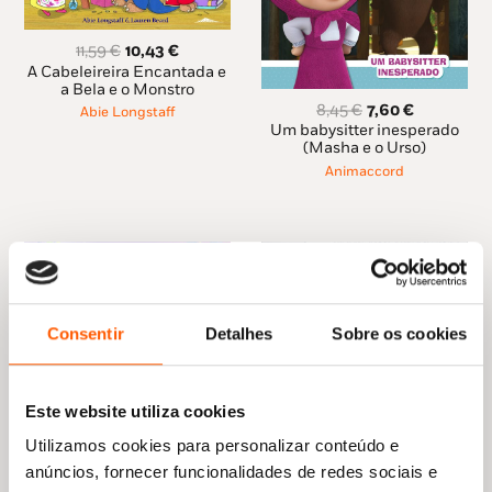
O
O
11,59
€
10,43
€
preço
preço
A Cabeleireira Encantada e
original
atual
a Bela e o Monstro
O
O
era:
é:
8,45
€
7,60
€
Abie Longstaff
preço
preço
11,59 €.
10,43 €.
Um babysitter inesperado
original
atual
(Masha e o Urso)
era:
é:
Animaccord
8,45 €.
7,60 €.
Consentir
Detalhes
Sobre os cookies
Este website utiliza cookies
Utilizamos cookies para personalizar conteúdo e
anúncios, fornecer funcionalidades de redes sociais e