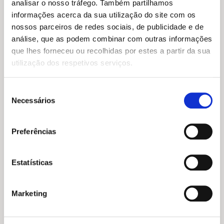
O
O
15,95
€
14,36
€
analisar o nosso tráfego. Também partilhamos
preço
preço
O Grande Livro de Histórias
O
O
informações acerca da sua utilização do site com os
14,95
€
13,46
€
original
atual
para Adormecer
preço
preço
Flora e Bambu 4: A
nossos parceiros de redes sociais, de publicidade e de
era:
é:
Varios autores
original
atual
Compota Perfeita
15,95 €.
14,36 €.
análise, que as podem combinar com outras informações
era:
é:
Cathon
14,95 €.
13,46 €.
que lhes forneceu ou recolhidas por estes a partir da sua
utilização dos respetivos serviços.
Seleção
Necessários
de
consentimento
Preferências
Estatísticas
O
O
O
O
10,45
€
9,41
€
10,45
€
9,41
€
Marketing
preço
preço
preço
preço
Alice 2: Um Gatinho em
Alice 8: O Concurso de
original
atual
original
atual
Casa
Talentos
era:
é:
era:
é:
Rita Vilela
Rita Vilela