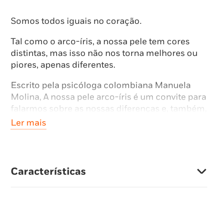
Somos todos iguais no coração.
Tal como o arco-íris, a nossa pele tem cores
distintas, mas isso não nos torna melhores ou
piores, apenas diferentes.
Escrito pela psicóloga colombiana Manuela
Molina, A nossa pele arco-íris é um convite para
falarmos sobre as nossas diferenças e, também,
sobre o que nos une como seres humanos.
Ler mais
Através de belas ilustrações e de textos simples,
as crianças poderão entender por que razão
temos diferentes cores de pele.
Características
Neste livro, as crianças vão poder perceber a
que se devem as diferenças nas cores da pele,
um fator biológico que não nos torna melhores
nem piores.