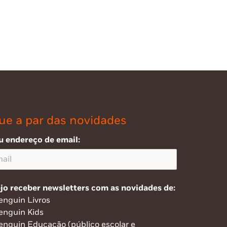
ue a par das novidades
u endereço de email:
jo receber newsletters com as novidades de:
enguin Livros
enguin Kids
enguin Educação (público escolar e