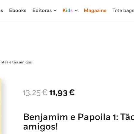
es
Ebooks
Editoras
K
i
d
s
Magazine
Tote bag
entes e tão amigos!
O
O
13,25
€
11,93
€
preço
preço
original
atual
era:
é:
Benjamim e Papoila 1: Tão
13,25 €.
11,93 €.
amigos!