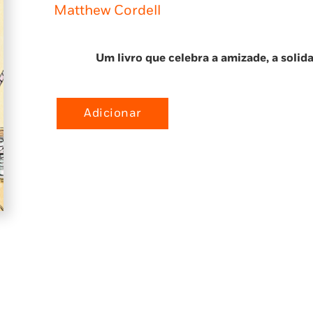
Matthew Cordell
Um livro que celebra a amizade, a solid
Adicionar
Quantidade
de
Benjamim
e
Papoila
1:
Tão
diferentes
e
tão
amigos!