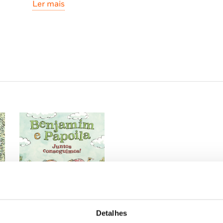
Ler mais
PRÉMIO WHITE RAVENS
PRÉMIO STREGGA 6+ 2023 | ITÁLIA
PRÉMIO AMAZON PARA MELHOR LIVRO DO A
MELHOR LIVRO INFANTIL 2022 |
KIRKUS REVI
Elogios da crítica:
«As ilustrações de Cordell, feitas a tinta da China
maravilhosamente o dinamismo, a camaradagem fáci
Reviews
«
A escolha perfeita para jovens leitores!»
Booklist
Detalhes