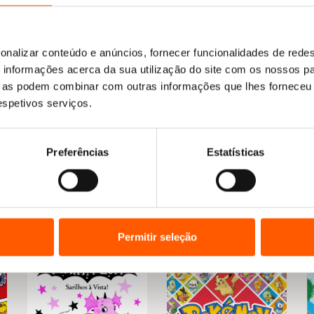
O
O
13,25
€
11,93
€
Benjamim e Papoila 2:
preço
preço
ço
Juntos conseguimos!
original
atual
al
onalizar conteúdo e anúncios, fornecer funcionalidades de redes
Matthew Cordell
era:
é:
informações acerca da sua utilização do site com os nossos pa
13,25 €.
11,93 €.
93 €.
ue as podem combinar com outras informações que lhes forneceu 
respetivos serviços.
Preferências
Estatísticas
Permitir seleção