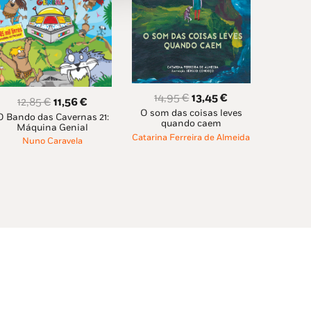
O
O
14,95
€
13,45
€
O
O
12,85
€
11,56
€
O som das coisas leves
preço
preço
O Bando das Cavernas 21:
preço
preço
quando caem
Máquina Genial
original
atual
original
atual
Catarina Ferreira de Almeida
Nuno Caravela
era:
é:
era:
é:
14,95 €.
13,45 €.
12,85 €.
11,56 €.