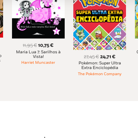
O
O
11,95
€
10,75
€
ço
Maria Lua 7: Sarilhos à
preço
preço
o
O
O
27,45
€
24,71
€
Vista!
al
original
atual
s
Harriet Muncaster
Pokémon: Super Ultra
preço
preço
era:
é:
Extra Enciclopédia
original
atual
75 €.
The Pokémon Company
11,95 €.
10,75 €.
era:
é:
27,45 €.
24,71 €.