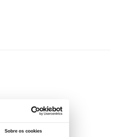
NO
EWS
 com aguarela, são cheias de energia e captam
l e os rostos expressivos… Delicioso.»
Kirkus
Sobre os cookies