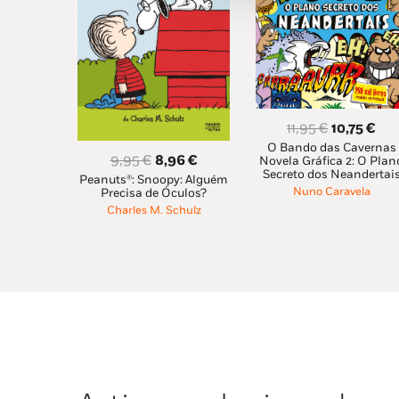
O
O
11,95
€
10,75
€
O Bando das Cavernas
preço
pre
O
O
9,95
€
8,96
€
Novela Gráfica 2: O Plan
original
atu
Secreto dos Neandertai
Peanuts®: Snoopy: Alguém
preço
preço
era:
é:
Nuno Caravela
Precisa de Óculos?
original
atual
Charles M. Schulz
11,95 €.
10,
era:
é:
9,95 €.
8,96 €.