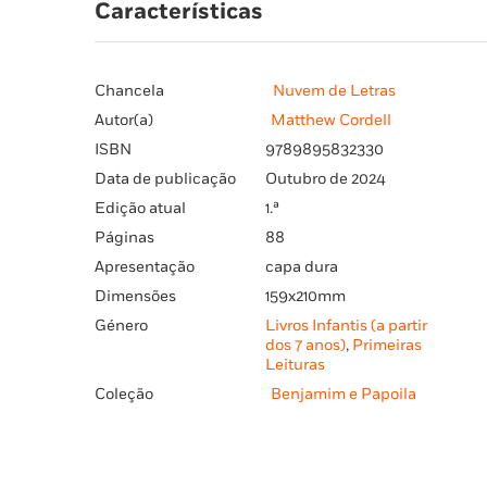
Características
Chancela
Nuvem de Letras
Autor(a)
Matthew Cordell
ISBN
9789895832330
Data de publicação
Outubro de 2024
Edição atual
1.ª
Páginas
88
Apresentação
capa dura
Dimensões
159x210mm
Género
Livros Infantis (a partir
dos 7 anos)
,
Primeiras
Leituras
Coleção
Benjamim e Papoila