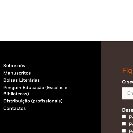
Sobre nós
Fiq
Manuscritos
Bolsas Literárias
O se
Penguin Educação (Escolas e
Bibliotecas)
Distribuição (profissionais)
Contactos
Dese
P
P
P