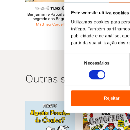
O
O
O
O
13,25
€
11,93
€
13,25
€
11,93
€
Este website utiliza cookies
Benjamim e Papoila 4: O
Benjamim e Papoila 3:
preço
preço
preço
pre
segredo dos Bagus
Sem medos!
original
atual
original
atu
Utilizamos cookies para pers
Matthew Cordell
Matthew Cordell
era:
é:
era:
é:
tráfego. Também partilhamos 
13,25 €.
11,93 €.
13,25 €.
11,
publicidade e de análise, q
partir da sua utilização dos 
Seleção
Necessários
de
consentimento
Outras sugestões
Rejeitar