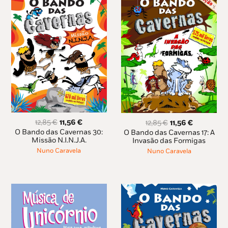
O
O
O
O
12,85
€
11,56
€
12,85
€
11,56
€
preço
preço
preço
preço
O Bando das Cavernas 30:
O Bando das Cavernas 17: A
original
atual
original
atual
Missão N.I.N.J.A.
Invasão das Formigas
era:
é:
era:
é:
Nuno Caravela
Nuno Caravela
12,85 €.
11,56 €.
12,85 €.
11,56 €.