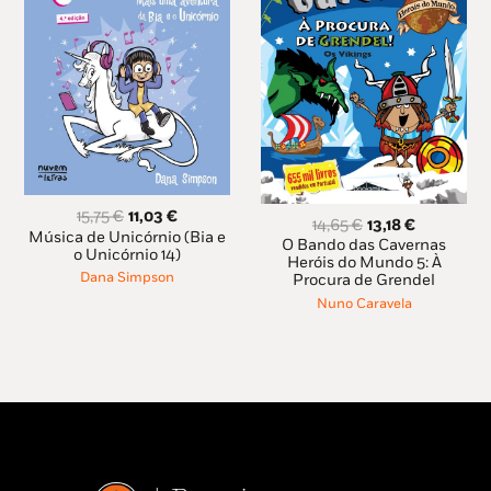
O
O
15,75
€
11,03
€
O
O
14,65
€
13,18
€
preço
preço
Música de Unicórnio (Bia e
preço
preço
O Bando das Cavernas
original
atual
o Unicórnio 14)
original
atual
Heróis do Mundo 5: À
era:
é:
Dana Simpson
Procura de Grendel
era:
é:
15,75 €.
11,03 €.
14,65 €.
13,18 €.
Nuno Caravela