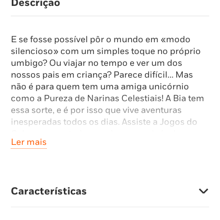
Descrição
E se fosse possível pôr o mundo em «modo
silencioso» com um simples toque no próprio
umbigo? Ou viajar no tempo e ver um dos
nossos pais em criança? Parece difícil… Mas
não é para quem tem uma amiga unicórnio
como a Pureza de Narinas Celestiais! A Bia tem
essa sorte, e é por isso que vive aventuras
inesperadas todos os dias. Assiste a Jogos do
Galo representados ao vivo por unicórnios,
Ler mais
participa em cerimónias que premeiam os
unicórnios mais cintilantes e até conhece um
pato-dragão maldicente. Mas sabes qual é a
maior magia de todas? A amizade que une a Bia
Características
e a Pureza, capaz de transformar qualquer dia
num festival de purpurinas e alegria?