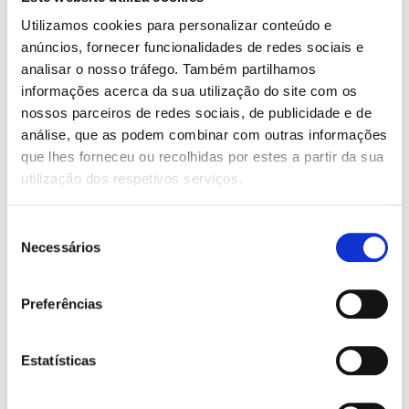
Utilizamos cookies para personalizar conteúdo e
anúncios, fornecer funcionalidades de redes sociais e
analisar o nosso tráfego. Também partilhamos
informações acerca da sua utilização do site com os
nossos parceiros de redes sociais, de publicidade e de
análise, que as podem combinar com outras informações
que lhes forneceu ou recolhidas por estes a partir da sua
utilização dos respetivos serviços.
Seleção
O
O
O
O
15,75
€
14,18
€
15,75
€
14,18
€
Necessários
preço
preço
preço
preço
de
Zona de unicórnios (Bia e o
Palmas para o Unicórnio
original
atual
original
atual
Unicórnio 5)
(Bia e o Unicórnio 8)
consentimento
era:
é:
era:
é:
Dana Simpson
Dana Simpson
15,75 €.
14,18 €.
15,75 €.
14,18 €.
Preferências
Estatísticas