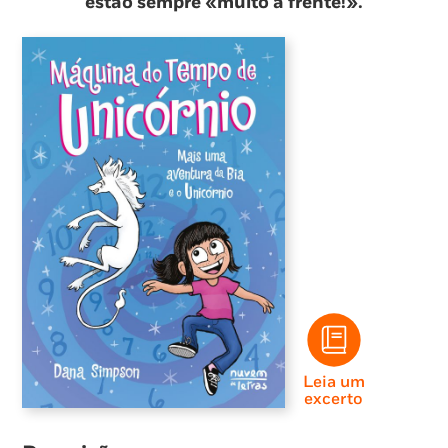
estão sempre «muito à frente!».
Leia um
excerto