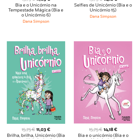
preço
preço
preço
preço
Selfies de Unicórnio (Bia e o
Bia e o Unicórnio na
original
atual
original
atual
Unicórnio 15)
Tempestade Mágica (Bia e
o Unicórnio 6)
era:
é:
era:
é:
Dana Simpson
15,75 €.
14,18 €.
15,75 €.
11,03 €.
Dana Simpson
O
O
O
O
15,75
€
14,18
€
15,75
€
11,03
€
preço
preço
preço
preço
Bia e o unicórnio (Bia e o
Brilha, brilha, Unicórnio (Bia