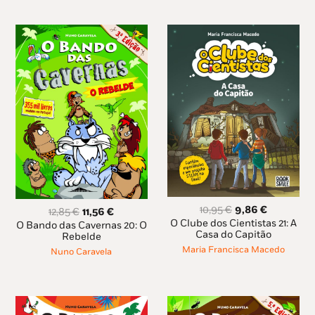
O
O
10,95
€
9,86
€
O
O
12,85
€
11,56
€
preço
preço
O Clube dos Cientistas 21: A
preço
preço
O Bando das Cavernas 20: O
original
atual
Casa do Capitão
original
atual
Rebelde
era:
é:
era:
é:
Maria Francisca Macedo
Nuno Caravela
10,95 €.
9,86 €.
12,85 €.
11,56 €.