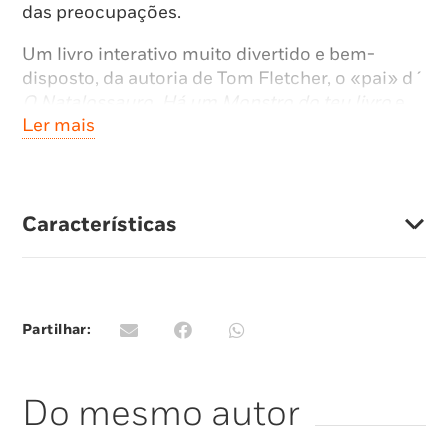
das preocupações.
Um livro interativo muito divertido e bem-
disposto, da autoria de Tom Fletcher, o «pai» d´
O Natalossauro
,
Há um Monstro do teu livro
e
Ler mais
Há Um Dragão no teu livro
.
Características
Partilhar:
Do mesmo autor