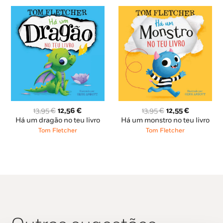
O
O
O
O
13,95
€
12,56
€
13,95
€
12,55
€
preço
preço
preço
preço
Há um dragão no teu livro
Há um monstro no teu livro
original
atual
original
atual
Tom Fletcher
Tom Fletcher
era:
é:
era:
é:
13,95 €.
12,56 €.
13,95 €.
12,55 €.