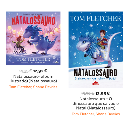
O
O
14,35
€
12,92
€
preço
preço
Natalossauro (álbum
original
atual
ilustrado) (Natalossauro)
era:
é:
Tom Fletcher
,
Shane Devries
14,35 €.
12,92 €.
O
O
15,50
€
13,95
€
preço
preço
Natalossauro – O
original
atual
dinossauro que salvou o
Natal (Natalossauro)
era:
é:
15,50 €.
13,95 €.
Tom Fletcher
,
Shane Devries