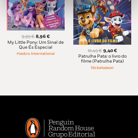
O
O
9,95
€
8,96
€
preço
preço
My Little Pony: Um Sinal de
original
atual
Que És Especial
O
O
10,45
€
9,40
€
era:
é:
Hasbro International
preço
preço
Patrulha Pata: o livro do
9,95 €.
8,96 €.
original
atual
filme (Patrulha Pata)
era:
é:
Nickelodeon
10,45 €.
9,40 €.