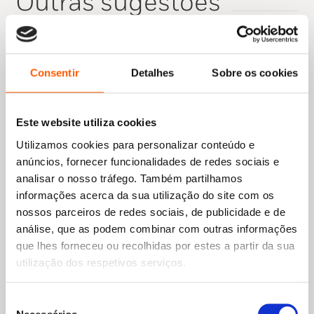
Outras sugestões
Consentir
Detalhes
Sobre os cookies
Este website utiliza cookies
Utilizamos cookies para personalizar conteúdo e
anúncios, fornecer funcionalidades de redes sociais e
analisar o nosso tráfego. Também partilhamos
informações acerca da sua utilização do site com os
O
O
14,95
€
13,45
€
preço
preço
nossos parceiros de redes sociais, de publicidade e de
O Coelho Que Sabia Ouvir
O
O
10,45
€
9,41
€
original
atual
análise, que as podem combinar com outras informações
Cori Doerrfeld
preço
preço
Alice 4: Um Aniversário
era:
é:
original
atual
Especial
que lhes forneceu ou recolhidas por estes a partir da sua
14,95 €.
13,45 €.
era:
é:
Rita Vilela
utilização dos respetivos serviços.
10,45 €.
9,41 €.
Seleção