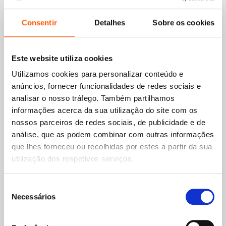
Consentir
Detalhes
Sobre os cookies
O
O
O
O
Este website utiliza cookies
16,65
€
14,98
€
15,95
€
14,36
€
preço
preço
preço
preço
Hooky 1
Peanuts®: Snoopy:
Utilizamos cookies para personalizar conteúdo e
original
atual
original
atual
Cowabunga!: Novela
Míriam Bonastre Tur
Gráfica
era:
é:
era:
é:
anúncios, fornecer funcionalidades de redes sociais e
16,65 €.
14,98 €.
15,95 €.
14,36 €.
Charles M. Schulz
analisar o nosso tráfego. Também partilhamos
informações acerca da sua utilização do site com os
nossos parceiros de redes sociais, de publicidade e de
análise, que as podem combinar com outras informações
que lhes forneceu ou recolhidas por estes a partir da sua
utilização dos respetivos serviços.
Seleção
Necessários
de
consentimento