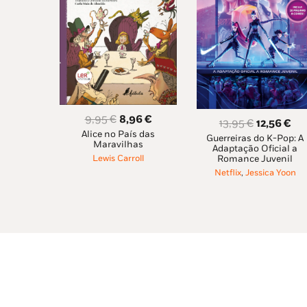
O
O
9,95
€
8,96
€
O
O
13,95
€
12,56
€
Alice no País das
preço
preço
Guerreiras do K-Pop: A
preço
pr
Maravilhas
Adaptação Oficial a
original
atual
original
atu
Lewis Carroll
Romance Juvenil
era:
é:
era:
é:
Netflix
,
Jessica Yoon
9,95 €.
8,96 €.
13,95 €.
12,