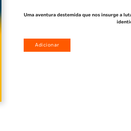
Uma aventura destemida que nos insurge a lut
identi
Adicionar
Quantidade
de
Lendas
dos
Céus
1:
A
Filha
do
Dragão