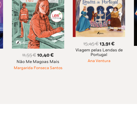
O
O
15,45
€
13,91
€
Viagem pelas Lendas de
preço
preço
O
O
11,55
€
10,40
€
Portugal
original
atual
Ana Ventura
Não Me Magoas Mais
eço
preço
preço
era:
é:
Margarida Fonseca Santos
al
original
atual
15,45 €.
13,91 €.
era:
é:
56 €.
11,55 €.
10,40 €.