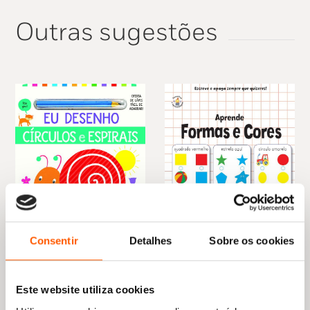
Outras sugestões
Consentir
Detalhes
Sobre os cookies
O
O
7,69
€
6,92
€
O
O
11,95
€
10,75
€
preço
preço
Eu Desenho: Círculos e
preço
preço
Aprende Formas e Cores
original
atual
Espirais
original
atual
Este website utiliza cookies
Elizabeth Golding
era:
é:
Joe Potter
era:
é:
7,69 €.
6,92 €.