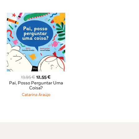
O
O
13,95
€
12,55
€
preço
preço
Pai, Posso Perguntar Uma
original
atual
Coisa?
era:
é:
Catarina Araújo
13,95 €.
12,55 €.