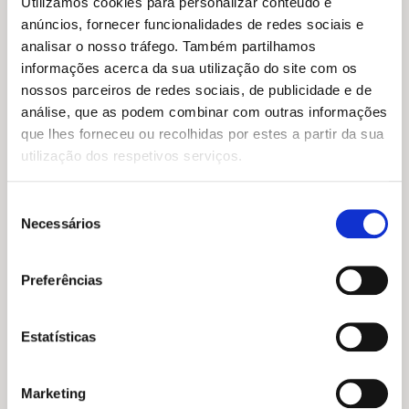
Utilizamos cookies para personalizar conteúdo e
11,95 €.
10,75 €.
anúncios, fornecer funcionalidades de redes sociais e
analisar o nosso tráfego. Também partilhamos
informações acerca da sua utilização do site com os
nossos parceiros de redes sociais, de publicidade e de
análise, que as podem combinar com outras informações
que lhes forneceu ou recolhidas por estes a partir da sua
utilização dos respetivos serviços.
Seleção
Necessários
de
O
O
9,39
€
8,45
€
consentimento
preço
preço
Agora Escolhe… Ter um
O
O
original
atual
Irmão Tubarão ou uma Irmã
10,95
€
9,86
€
Preferências
Raia?
preço
preço
era:
é:
Vamos Desenhar: Natureza
original
atual
9,39 €.
8,45 €.
Camilla de la Bédoyère
,
Mel
Elizabeth Golding
era:
é:
Howells
Estatísticas
10,95 €.
9,86 €.
Marketing