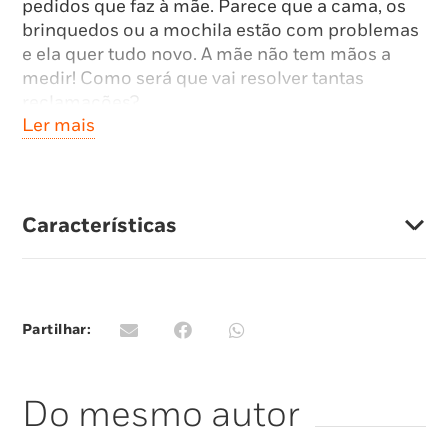
pedidos que faz à mãe. Parece que a cama, os
brinquedos ou a mochila estão com problemas
e ela quer tudo novo. A mãe não tem mãos a
medir! Como será que vai resolver tantas
reclamações?
Ler mais
Desde que acordam até ao regresso a casa, as
rotinas da Maria e da mãe transformam-se em
momentos construtivos em que percebemos
que o importante não é ter coisas novas, é
Características
aprender a olhar de outra forma para o que já
temos.
Um livro ternurento sobre o valor das coisas e
os laços de afeto no nosso dia a dia.
Partilhar:
Do mesmo autor