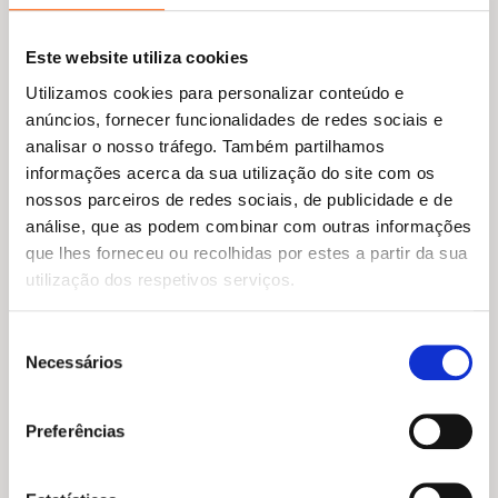
Este website utiliza cookies
Utilizamos cookies para personalizar conteúdo e
anúncios, fornecer funcionalidades de redes sociais e
analisar o nosso tráfego. Também partilhamos
informações acerca da sua utilização do site com os
nossos parceiros de redes sociais, de publicidade e de
análise, que as podem combinar com outras informações
O
O
15,95
€
14,35
€
que lhes forneceu ou recolhidas por estes a partir da sua
preço
preço
Democracia!
O
O
14,95
€
13,46
€
original
atual
utilização dos respetivos serviços.
Philip Bunting
preço
preço
era:
é:
O Que Há Dentro de Uma
original
atual
Flor?
15,95 €.
14,35 €.
era:
é:
Seleção
Rachel Ignotofsky
14,95 €.
13,46 €.
Necessários
de
consentimento
Preferências