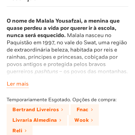
O nome de Malala Yousafzai, a menina que
quase perdeu a vida por querer ir à escola,
nunca será esquecido.
Malala nasceu no
Paquistão em 1997, no vale do Swat, uma região
de extraordinária beleza, habitada por reis e
rainhas, príncipes e princesas, cobiçada por
povos antigos e protegida pelos bravos
guerreiros
pashtuns
– os povos das montanhas.
Uma das melhores alunas da turma, a pequena
Ler mais
Malala cresceu nos corredores da escola do pai,
Ziauddin Yousafzai, até ao dia em que os talibãs
Temporariamente Esgotado. Opções de compra:
invadiram a sua cidade. Armados e sempre
vigilantes, proibiram a música e a dança,
Bertrand Livreiros
Fnac
obrigaram as mulheres a ficar em casa e
Livraria Almedina
Wook
decretaram que apenas os meninos poderiam
estudar. Malala não podia aceitar esta situação
Reli