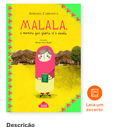
Leia um
excerto
Descrição