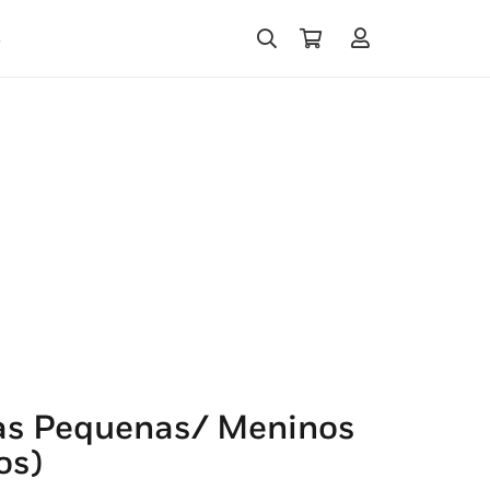
s
nas Pequenas/ Meninos
os)