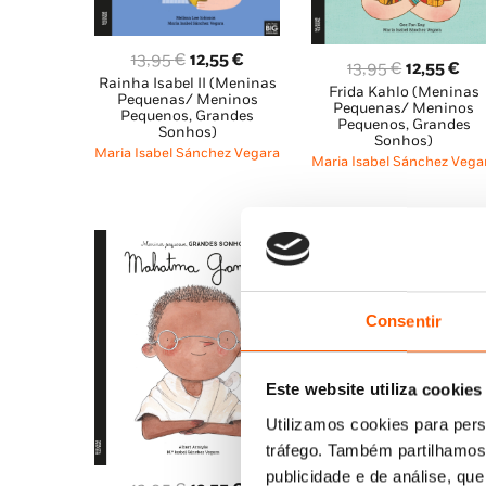
O
O
13,95
€
12,55
€
O
O
13,95
€
12,55
€
Rainha Isabel II (Meninas
preço
preço
Frida Kahlo (Meninas
preço
pr
Pequenas/ Meninos
Pequenas/ Meninos
original
atual
Pequenos, Grandes
original
atu
Pequenos, Grandes
Sonhos)
era:
é:
Sonhos)
era:
é:
Maria Isabel Sánchez Vegara
13,95 €.
12,55 €.
Maria Isabel Sánchez Vega
13,95 €.
12,
Consentir
Este website utiliza cookies
Utilizamos cookies para pers
tráfego. Também partilhamos 
publicidade e de análise, q