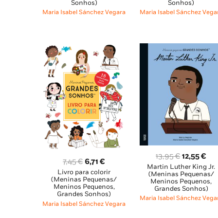
Sonhos)
Sonhos)
era:
é:
era:
é:
Maria Isabel Sánchez Vega
Maria Isabel Sánchez Vegara
13,95 €.
12,
13,95 €.
12,55 €.
O
O
13,95
€
12,55
€
O
O
7,45
€
6,71
€
Martin Luther King Jr.
preço
pr
Livro para colorir
preço
preço
(Meninas Pequenas/
original
atu
(Meninas Pequenas/
Meninos Pequenos,
original
atual
Meninos Pequenos,
Grandes Sonhos)
era:
é:
Grandes Sonhos)
era:
é:
Maria Isabel Sánchez Vega
13,95 €.
12,
Maria Isabel Sánchez Vegara
7,45 €.
6,71 €.