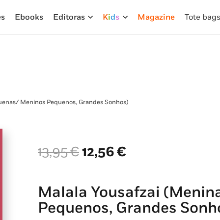
es
Ebooks
Editoras
K
i
d
s
Magazine
Tote bag
quenas/ Meninos Pequenos, Grandes Sonhos)
O
O
13,95
€
12,56
€
preço
preço
original
atual
era:
é:
Malala Yousafzai (Meni
13,95 €.
12,56 €.
Pequenos, Grandes Sonh