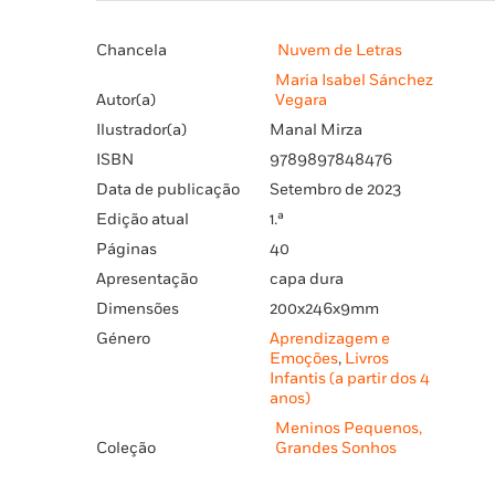
Chancela
Nuvem de Letras
Maria Isabel Sánchez
Autor(a)
Vegara
Ilustrador(a)
Manal Mirza
ISBN
9789897848476
Data de publicação
Setembro de 2023
Edição atual
1.ª
Páginas
40
Apresentação
capa dura
Dimensões
200x246x9mm
Género
Aprendizagem e
Emoções
,
Livros
Infantis (a partir dos 4
anos)
Meninos Pequenos,
Coleção
Grandes Sonhos