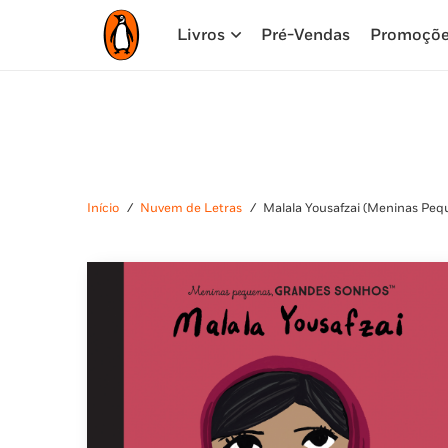
Livros
Pré-Vendas
Promoçõ
Início
/
Nuvem de Letras
/
Malala Yousafzai (Meninas Pe