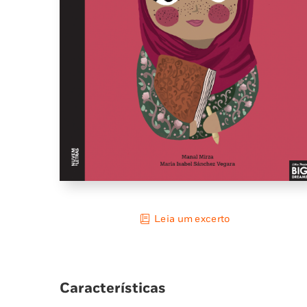
Leia um excerto
Características