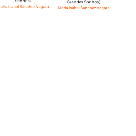
Sonhos)
era:
é:
Grandes Sonhos)
era:
é:
aria Isabel Sánchez Vegara
Maria Isabel Sánchez Vegara
13,95 €.
12,56 €.
13,95 €.
12,55 €.