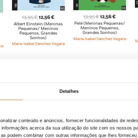
O
O
13,95
€
12,56
€
O
O
13,95
€
12,56
€
Pelé (Meninas Pequenas/
preço
preço
Albert Einstein (Meninas
preço
preço
eço
Meninos Pequenos,
Pequenas/ Meninos
original
atual
original
atual
Grandes Sonhos)
Pequenos, Grandes
al
Sonhos)
era:
é:
era:
é:
Maria Isabel Sánchez Vegara
M
Maria Isabel Sánchez Vegara
13,95 €.
12,56 €.
13,95 €.
12,56 €.
ra
55 €.
Detalhes
onalizar conteúdo e anúncios, fornecer funcionalidades de redes
informações acerca da sua utilização do site com os nossos pa
ue as podem combinar com outras informações que lhes forneceu 
O
O
13,95
€
12,55
€
O
O
13,95
€
12,55
€