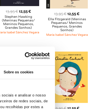
O
O
13,95
€
12,55
€
O
O
13,95
€
12,55
€
Stephen Hawking
preço
preço
Ella Fitzgerald (Meninas
preço
preço
(Meninas Pequenas/
original
atual
Pequenas/ Meninos
Meninos Pequenos,
original
atual
Pequenos, Grandes
Grandes Sonhos)
era:
é:
Sonhos)
era:
é:
aria Isabel Sánchez Vegara
13,95 €.
12,55 €.
Maria Isabel Sánchez Vegara
13,95 €.
12,55 €.
Sobre os cookies
 sociais e analisar o nosso
rceiros de redes sociais, de
ou recolhidas por estes a
O
O
13,95
€
12,55
€
O
O