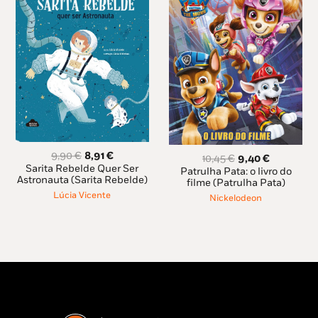
O
O
9,90
€
8,91
€
O
O
10,45
€
9,40
€
preço
preço
Sarita Rebelde Quer Ser
preço
preço
Patrulha Pata: o livro do
original
atual
Astronauta (Sarita Rebelde)
original
atual
filme (Patrulha Pata)
era:
é:
era:
é:
Lúcia Vicente
Nickelodeon
9,90 €.
8,91 €.
10,45 €.
9,40 €.