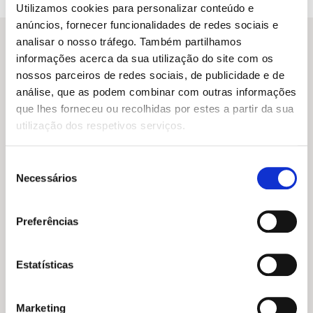
Utilizamos cookies para personalizar conteúdo e
anúncios, fornecer funcionalidades de redes sociais e
analisar o nosso tráfego. Também partilhamos
informações acerca da sua utilização do site com os
nossos parceiros de redes sociais, de publicidade e de
Outras sugestões
análise, que as podem combinar com outras informações
que lhes forneceu ou recolhidas por estes a partir da sua
utilização dos respetivos serviços.
Seleção
Necessários
de
consentimento
Preferências
Estatísticas
O
O
8,45
€
7,61
€
preço
preço
Estou irritado (As emoções
Marketing
original
atual
do Gastão)