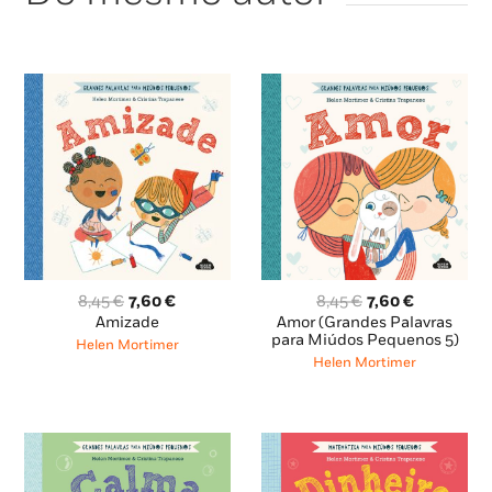
Pequenos”.
O
O
O
O
8,45
€
7,60
€
8,45
€
7,60
€
preço
preço
preço
preço
Amizade
Amor (Grandes Palavras
original
atual
original
atual
para Miúdos Pequenos 5)
Helen Mortimer
era:
é:
era:
é:
Helen Mortimer
8,45 €.
7,60 €.
8,45 €.
7,60 €.