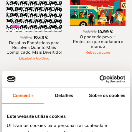
O
O
16,65
€
14,99
€
preço
preço
O
O
O poder do povo —
11,59
€
10,43
€
original
atual
Protestos que mudaram o
preço
preço
Desafios Fantásticos para
mundo
era:
é:
original
atual
Resolver: Quanto Mais
16,65 €.
14,99 €.
Complicado, Mais Divertido!
era:
é:
Rebecca June
11,59 €.
10,43 €.
Elizabeth Golding
Consentir
Detalhes
Sobre os cookies
Este website utiliza cookies
Utilizamos cookies para personalizar conteúdo e