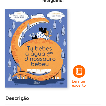
mergulho!
Leia um
excerto
Descrição