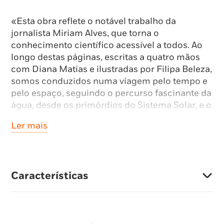
«Esta obra reflete o notável trabalho da
jornalista Miriam Alves, que torna o
conhecimento científico acessível a todos. Ao
longo destas páginas, escritas a quatro mãos
com Diana Matias e ilustradas por Filipa Beleza,
somos conduzidos numa viagem pelo tempo e
pelo espaço, seguindo o percurso fascinante da
água, desde os primórdios do Sistema Solar, e o
seu papel essencial nas grandes
Ler mais
transformações do planeta e na formação das
civilizações.» Zita Martins, Astrobióloga
Características