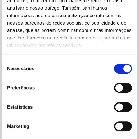
anúncios, fornecer funcionalidades de redes sociais e
analisar o nosso tráfego. Também partilhamos
informações acerca da sua utilização do site com os
O
O
15,95
€
14,36
€
O
O
13,99
€
12,59
€
nossos parceiros de redes sociais, de publicidade e de
preço
preço
preço
preço
Tu bebes a água que um
Tanto para Descobrir: O
análise, que as podem combinar com outras informações
original
atual
dinossauro bebeu
original
atual
Espaço
que lhes forneceu ou recolhidas por estes a partir da sua
era:
é:
era:
é:
Diana Matias
,
Miriam Alves
Marnie Willow
15,95 €.
14,36 €.
13,99 €.
12,59 €.
utilização dos respetivos serviços.
Seleção
Necessários
de
consentimento
Preferências
Estatísticas
Marketing
O
O
15,98
€
14,38
€
O
O
preço
preço
11,45
€
10,30
€
Comparações Incríveis: