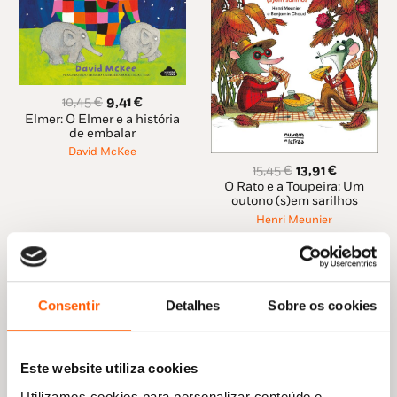
O
O
10,45
€
9,41
€
preço
preço
Elmer: O Elmer e a história
original
atual
de embalar
era:
é:
David McKee
10,45 €.
9,41 €.
O
O
15,45
€
13,91
€
preço
preço
O Rato e a Toupeira: Um
original
atual
outono (s)em sarilhos
era:
é:
Henri Meunier
15,45 €.
13,91 €.
Consentir
Detalhes
Sobre os cookies
Este website utiliza cookies
Utilizamos cookies para personalizar conteúdo e