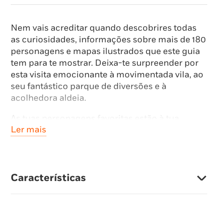
Nem vais acreditar quando descobrires todas
as curiosidades, informações sobre mais de 180
personagens e mapas ilustrados que este guia
tem para te mostrar. Deixa-te surpreender por
esta visita emocionante à movimentada vila, ao
seu fantástico parque de diversões e à
acolhedora aldeia.
As tuas personagens favoritas estão à tua
Ler mais
espera, não percas tempo!
E ainda tens direito a uma mensagem muito
especial dos criadores de Sylvanian Families,
além de acederes a informações exclusivas!
Características