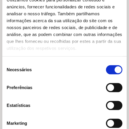
anúncios, fornecer funcionalidades de redes sociais e
analisar o nosso tráfego. Também partilhamos
informações acerca da sua utilização do site com os
nossos parceiros de redes sociais, de publicidade e de
O
O
7,75
€
6,97
€
O
O
13,65
€
12,29
€
análise, que as podem combinar com outras informações
preço
preço
preço
preço
Fábulas Viajantes: O Gato
A Última Folha
que lhes forneceu ou recolhidas por estes a partir da sua
original
atual
das Botas
original
atual
Ali Pye
era:
é:
era:
é:
Paolo Valentino
utilização dos respetivos serviços.
7,75 €.
6,97 €.
13,65 €.
12,29 €.
Seleção
Necessários
de
consentimento
Preferências
Estatísticas
Marketing